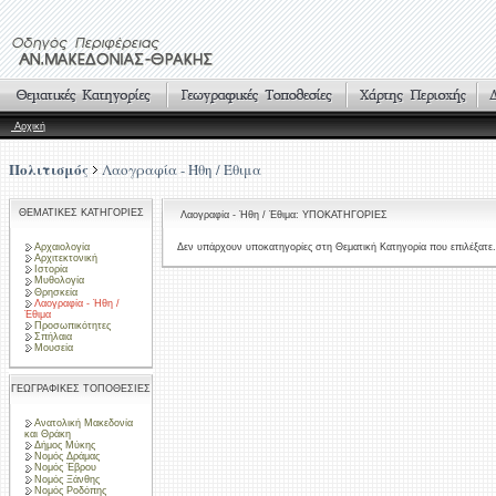
Αρχική
Πολιτισμός
Λαογραφία - Ήθη / Έθιμα
ΘΕΜΑΤΙΚΕΣ ΚΑΤΗΓΟΡΙΕΣ
Λαογραφία - Ήθη / Έθιμα: ΥΠΟΚΑΤΗΓΟΡΙΕΣ
Αρχαιολογία
Δεν υπάρχουν υποκατηγορίες στη Θεματική Κατηγορία που επιλέξατε.
Αρχιτεκτονική
Ιστορία
Μυθολογία
Θρησκεία
Λαογραφία - Ήθη /
Έθιμα
Προσωπικότητες
Σπήλαια
Μουσεία
ΓΕΩΓΡΑΦΙΚΕΣ ΤΟΠΟΘΕΣΙΕΣ
Ανατολική Μακεδονία
και Θράκη
Δήμος Μύκης
Νομός Δράμας
Νομός Έβρου
Νομός Ξάνθης
Νομός Ροδόπης