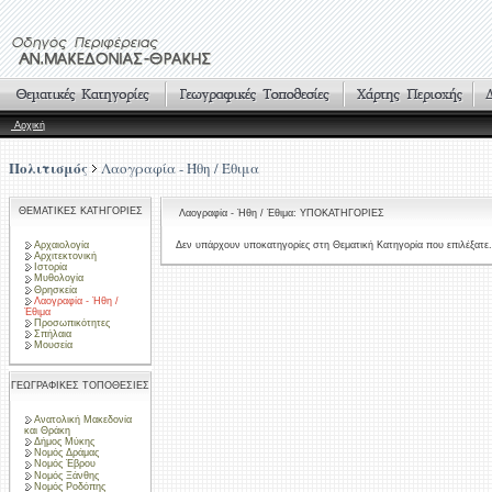
Αρχική
Πολιτισμός
Λαογραφία - Ήθη / Έθιμα
ΘΕΜΑΤΙΚΕΣ ΚΑΤΗΓΟΡΙΕΣ
Λαογραφία - Ήθη / Έθιμα: ΥΠΟΚΑΤΗΓΟΡΙΕΣ
Αρχαιολογία
Δεν υπάρχουν υποκατηγορίες στη Θεματική Κατηγορία που επιλέξατε.
Αρχιτεκτονική
Ιστορία
Μυθολογία
Θρησκεία
Λαογραφία - Ήθη /
Έθιμα
Προσωπικότητες
Σπήλαια
Μουσεία
ΓΕΩΓΡΑΦΙΚΕΣ ΤΟΠΟΘΕΣΙΕΣ
Ανατολική Μακεδονία
και Θράκη
Δήμος Μύκης
Νομός Δράμας
Νομός Έβρου
Νομός Ξάνθης
Νομός Ροδόπης