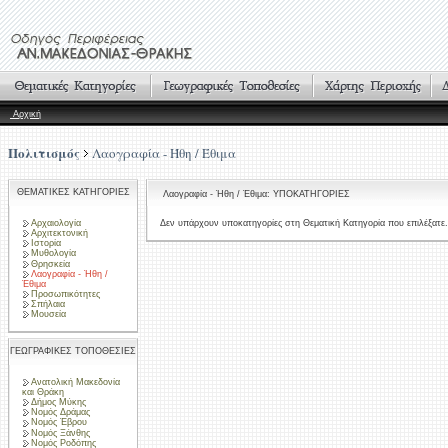
Αρχική
Πολιτισμός
Λαογραφία - Ήθη / Έθιμα
ΘΕΜΑΤΙΚΕΣ ΚΑΤΗΓΟΡΙΕΣ
Λαογραφία - Ήθη / Έθιμα: ΥΠΟΚΑΤΗΓΟΡΙΕΣ
Αρχαιολογία
Δεν υπάρχουν υποκατηγορίες στη Θεματική Κατηγορία που επιλέξατε.
Αρχιτεκτονική
Ιστορία
Μυθολογία
Θρησκεία
Λαογραφία - Ήθη /
Έθιμα
Προσωπικότητες
Σπήλαια
Μουσεία
ΓΕΩΓΡΑΦΙΚΕΣ ΤΟΠΟΘΕΣΙΕΣ
Ανατολική Μακεδονία
και Θράκη
Δήμος Μύκης
Νομός Δράμας
Νομός Έβρου
Νομός Ξάνθης
Νομός Ροδόπης