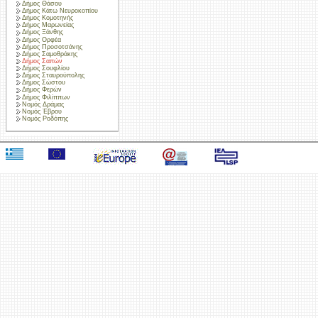
Δήμος Θάσου
Δήμος Κάτω Νευροκοπίου
Δήμος Κομοτηνής
Δήμος Μαρωνείας
Δήμος Ξάνθης
Δήμος Ορφέα
Δήμος Προσοτσάνης
Δήμος Σαμοθράκης
Δήμος Σαπών
Δήμος Σουφλίου
Δήμος Σταυρούπολης
Δήμος Σώστου
Δήμος Φερών
Δήμος Φιλίππων
Νομός Δράμας
Νομός Έβρου
Νομός Ροδόπης