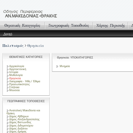
Αρχική
Πολιτισμός
Θρησκεία
ΘΕΜΑΤΙΚΕΣ ΚΑΤΗΓΟΡΙΕΣ
Θρησκεία: ΥΠΟΚΑΤΗΓΟΡΙΕΣ
Αρχαιολογία
Μνημεία
Αρχιτεκτονική
Ιστορία
Μυθολογία
Θρησκεία
Λαογραφία - Ήθη / Έθιμα
Προσωπικότητες
Σπήλαια
Μουσεία
ΓΕΩΓΡΑΦΙΚΕΣ ΤΟΠΟΘΕΣΙΕΣ
Ανατολική Μακεδονία και
Θράκη
Δήμος Αβδήρων
Δήμος Αλεξανδρούπολης
Δήμος Βιστωνίδος
Δήμος Διδυμοτείχου
Δήμος Δοξάτου
Δήμος Δράμας