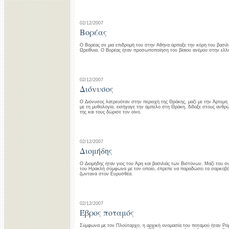
02/12/2007
Βορέας
Ο Βορέας σε μια επιδρομή του στην Αθήνα άρπαξε την κόρη του βασιλ
Ωρείθυια. Ο Βορέας ήταν προσωποποίηση του βίαιου ανέμου στην ελλ
02/12/2007
Διόνυσος
O Διόνυσος λατρευόταν στην περιοχή της Θράκης, μαζί με την Άρτεμη
με τη μυθολογία, εισήγαγε την άμπελο στη Θράκη, δίδαξε στους ανθρ
της και τους δώρισε τον οίνο.
02/12/2007
Διομήδης
Ο Διομήδης ήταν γιος του Άρη και βασιλιάς των Βιστόνων. Μαζί του σ
του Ηρακλή σύμφωνα με τον οποίο, έπρεπε να παραδώσει τα σαρκοβό
ζωντανά στον Ευρυσθέα.
02/12/2007
Έβρος ποταμός
Σύμφωνα με τον Πλούταρχο, η αρχική ονομασία του ποταμού ήταν Ρόμ