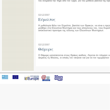
του ονομασία την πήρε από τον Έβρο, γιο του μυθικού βασιλιά της Θ
02/12/2007
Εύμολπος
Η μυθολογία θέλει τον Εύμολπο, βασιλιά των Θρακών, να είναι ο πρ
μυήθηκε στα Ελευσίνια Μυστήρια και τους απογόνους του, τους Ευμολ
αποκλειστικό προνόμιο της τέλεσης των Ελευσίνιων Μυστηρίων.
02/12/2007
Θάμυρις
Ο Θάμυρις κατατάσσεται στους Θράκες αοιδούς. Λέγεται ότι τόλμησε 
άσματος τις Μούσες, οι οποίες τον νίκησαν και για να τον τιμωρήσου