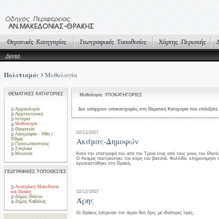
Αρχική
Πολιτισμός
Μυθολογία
ΘΕΜΑΤΙΚΕΣ ΚΑΤΗΓΟΡΙΕΣ
Μυθολογία: ΥΠΟΚΑΤΗΓΟΡΙΕΣ
Αρχαιολογία
Δεν υπάρχουν υποκατηγορίες στη Θεματική Κατηγορία που επιλέξατε.
Αρχιτεκτονική
Ιστορία
Μυθολογία
Θρησκεία
02/12/2007
Λαογραφία - Ήθη /
Ακάμας-Δημοφών
Έθιμα
Προσωπικότητες
Σπήλαια
Μουσεία
Κατά την επιστροφή του από την Τροία ένας από τους γιους του Θησ
Ο Ακάμας παντρεύτηκε την κόρη του βασιλιά, Φυλλίδα, κληρονόμησε τ
εγκαταστάθηκε στη Θράκη.
ΓΕΩΓΡΑΦΙΚΕΣ ΤΟΠΟΘΕΣΙΕΣ
Ανατολική Μακεδονία
02/12/2007
και Θράκη
Δήμος Θάσου
Άρης
Δήμος Καβάλας
Οι Θράκες λάτρευαν τον άγριο θεό Άρη, με ιδιαίτερες τιμές.