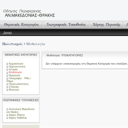
Αρχική
Πολιτισμός
Μυθολογία
ΘΕΜΑΤΙΚΕΣ ΚΑΤΗΓΟΡΙΕΣ
Μυθολογία: ΥΠΟΚΑΤΗΓΟΡΙΕΣ
Αρχαιολογία
Δεν υπάρχουν υποκατηγορίες στη Θεματική Κατηγορία που επιλέξατε.
Αρχιτεκτονική
Ιστορία
Μυθολογία
Θρησκεία
Λαογραφία - Ήθη /
Έθιμα
Προσωπικότητες
Σπήλαια
Μουσεία
ΓΕΩΓΡΑΦΙΚΕΣ ΤΟΠΟΘΕΣΙΕΣ
Ανατολική Μακεδονία
και Θράκη
Δήμος Θάσου
Δήμος Καβάλας