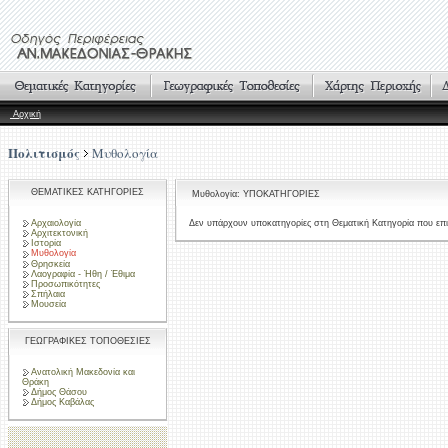
Αρχική
Πολιτισμός
Μυθολογία
ΘΕΜΑΤΙΚΕΣ ΚΑΤΗΓΟΡΙΕΣ
Μυθολογία: ΥΠΟΚΑΤΗΓΟΡΙΕΣ
Αρχαιολογία
Δεν υπάρχουν υποκατηγορίες στη Θεματική Κατηγορία που επι
Αρχιτεκτονική
Ιστορία
Μυθολογία
Θρησκεία
Λαογραφία - Ήθη / Έθιμα
Προσωπικότητες
Σπήλαια
Μουσεία
ΓΕΩΓΡΑΦΙΚΕΣ ΤΟΠΟΘΕΣΙΕΣ
Ανατολική Μακεδονία και
Θράκη
Δήμος Θάσου
Δήμος Καβάλας