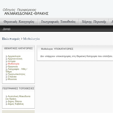
Αρχική
Πολιτισμός
Μυθολογία
ΘΕΜΑΤΙΚΕΣ ΚΑΤΗΓΟΡΙΕΣ
Μυθολογία: ΥΠΟΚΑΤΗΓΟΡΙΕΣ
Αρχαιολογία
Δεν υπάρχουν υποκατηγορίες στη Θεματική Κατηγορία που επιλέξατε.
Αρχιτεκτονική
Ιστορία
Μυθολογία
Θρησκεία
Λαογραφία - Ήθη /
Έθιμα
Προσωπικότητες
Σπήλαια
Μουσεία
ΓΕΩΓΡΑΦΙΚΕΣ ΤΟΠΟΘΕΣΙΕΣ
Ανατολική Μακεδονία
και Θράκη
Δήμος Θάσου
Δήμος Καβάλας