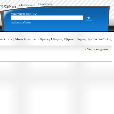
Αναζητήστε
στην Πύλη
Σύνθετη αναζήτηση
νατολική Μακεδονία και Θράκη
Νομός Έβρου
Δήμος Τραϊανούπολης
Ολες οι κατηγορίες