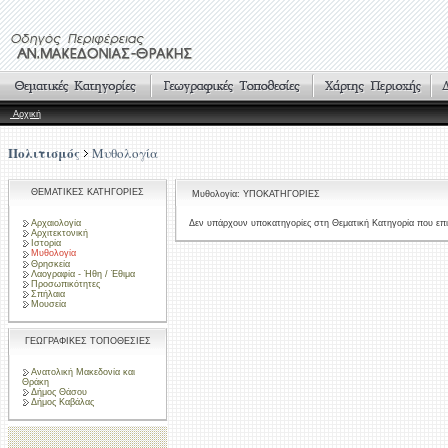
Αρχική
Πολιτισμός
Μυθολογία
ΘΕΜΑΤΙΚΕΣ ΚΑΤΗΓΟΡΙΕΣ
Μυθολογία: ΥΠΟΚΑΤΗΓΟΡΙΕΣ
Αρχαιολογία
Δεν υπάρχουν υποκατηγορίες στη Θεματική Κατηγορία που επι
Αρχιτεκτονική
Ιστορία
Μυθολογία
Θρησκεία
Λαογραφία - Ήθη / Έθιμα
Προσωπικότητες
Σπήλαια
Μουσεία
ΓΕΩΓΡΑΦΙΚΕΣ ΤΟΠΟΘΕΣΙΕΣ
Ανατολική Μακεδονία και
Θράκη
Δήμος Θάσου
Δήμος Καβάλας