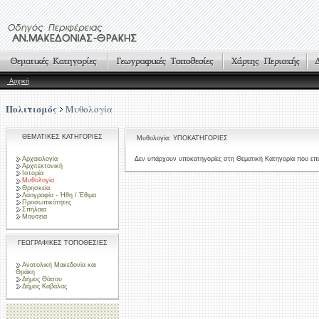
Αρχική
Πολιτισμός
Μυθολογία
ΘΕΜΑΤΙΚΕΣ ΚΑΤΗΓΟΡΙΕΣ
Μυθολογία: ΥΠΟΚΑΤΗΓΟΡΙΕΣ
Αρχαιολογία
Δεν υπάρχουν υποκατηγορίες στη Θεματική Κατηγορία που επι
Αρχιτεκτονική
Ιστορία
Μυθολογία
Θρησκεία
Λαογραφία - Ήθη / Έθιμα
Προσωπικότητες
Σπήλαια
Μουσεία
ΓΕΩΓΡΑΦΙΚΕΣ ΤΟΠΟΘΕΣΙΕΣ
Ανατολική Μακεδονία και
Θράκη
Δήμος Θάσου
Δήμος Καβάλας