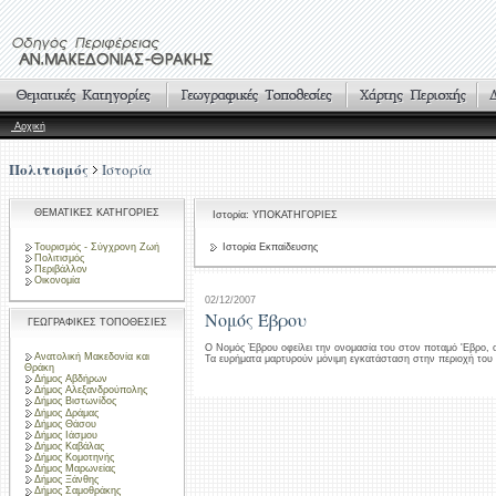
Αρχική
Πολιτισμός
Ιστορία
ΘΕΜΑΤΙΚΕΣ ΚΑΤΗΓΟΡΙΕΣ
Ιστορία: ΥΠΟΚΑΤΗΓΟΡΙΕΣ
Τουρισμός - Σύγχρονη Ζωή
Ιστορία Εκπαίδευσης
Πολιτισμός
Περιβάλλον
Οικονομία
02/12/2007
Νομός Έβρου
ΓΕΩΓΡΑΦΙΚΕΣ ΤΟΠΟΘΕΣΙΕΣ
Ο Νομός Έβρου οφείλει την ονομασία του στον ποταμό 'Εβρο, ο
Ανατολική Μακεδονία και
Τα ευρήματα μαρτυρούν μόνιμη εγκατάσταση στην περιοχή του 
Θράκη
Δήμος Αβδήρων
Δήμος Αλεξανδρούπολης
Δήμος Βιστωνίδος
Δήμος Δράμας
Δήμος Θάσου
Δήμος Ιάσμου
Δήμος Καβάλας
Δήμος Κομοτηνής
Δήμος Μαρωνείας
Δήμος Ξάνθης
Δήμος Σαμοθράκης