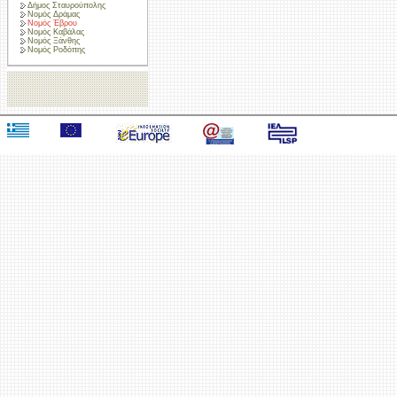
Δήμος Σταυρούπολης
Νομός Δράμας
Νομός Έβρου
Νομός Καβάλας
Νομός Ξάνθης
Νομός Ροδόπης