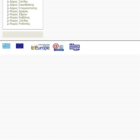
Δήμος Ξάνθης
Δήμος Σαμοθράκης
Δήμος Σταυρούπολης
Νομός Δράμας
Νομός Έβρου
Νομός Καβάλας
Νομός Ξάνθης
Νομός Ροδόπης