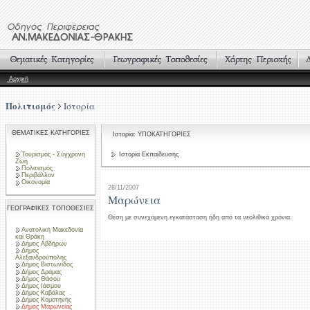
Αρχική
Πολιτισμός
Ιστορία
ΘΕΜΑΤΙΚΕΣ ΚΑΤΗΓΟΡΙΕΣ
Ιστορία: ΥΠΟΚΑΤΗΓΟΡΙΕΣ
Τουρισμός - Σύγχρονη
Ιστορία Εκπαίδευσης
Ζωή
Πολιτισμός
Περιβάλλον
Οικονομία
28/11/2007
Μαρώνεια
ΓΕΩΓΡΑΦΙΚΕΣ ΤΟΠΟΘΕΣΙΕΣ
Θέση με συνεχόμενη εγκατάσταση ήδη από τα νεολιθικά χρόνια.
Ανατολική Μακεδονία
και Θράκη
Δήμος Αβδήρων
Δήμος
Αλεξανδρούπολης
Δήμος Βιστωνίδος
Δήμος Δράμας
Δήμος Θάσου
Δήμος Ιάσμου
Δήμος Καβάλας
Δήμος Κομοτηνής
Δήμος Μαρωνείας