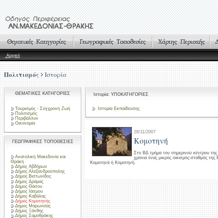
Αρχική
Πολιτισμός
Ιστορία
ΘΕΜΑΤΙΚΕΣ ΚΑΤΗΓΟΡΙΕΣ
Ιστορία: ΥΠΟΚΑΤΗΓΟΡΙΕΣ
Τουρισμός - Σύγχρονη Ζωή
Ιστορία Εκπαίδευσης
Πολιτισμός
Περιβάλλον
Οικονομία
28/11/2007
Κομοτηνή
ΓΕΩΓΡΑΦΙΚΕΣ ΤΟΠΟΘΕΣΙΕΣ
Στο BΔ τμήμα του σημερινού κέντρου της 
Ανατολική Μακεδονία και
χρόνια ένας μικρός οικισμός-σταθμός της
Θράκη
Kομοτηνά ή Kομοτηνή.
Δήμος Αβδήρων
Δήμος Αλεξανδρούπολης
Δήμος Βιστωνίδος
Δήμος Δράμας
Δήμος Θάσου
Δήμος Ιάσμου
Δήμος Καβάλας
Δήμος Κομοτηνής
Δήμος Μαρωνείας
Δήμος Ξάνθης
Δήμος Σαμοθράκης