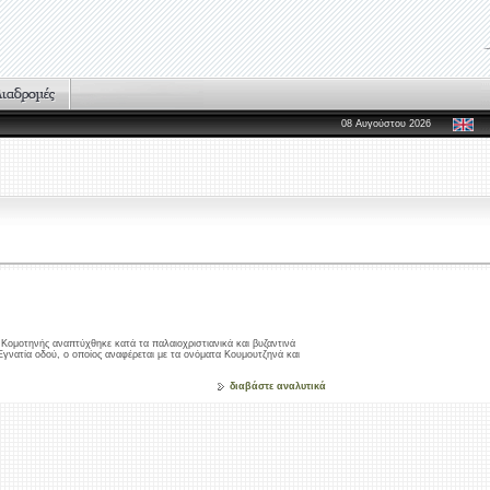
08 Αυγούστου 2026
Kομοτηνής αναπτύχθηκε κατά τα παλαιοχριστιανικά και βυζαντινά
 Εγνατία οδού, ο οποίος αναφέρεται με τα ονόματα Kουμουτζηνά και
διαβάστε αναλυτικά