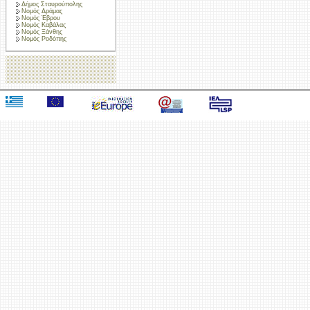
Δήμος Σταυρούπολης
Νομός Δράμας
Νομός Έβρου
Νομός Καβάλας
Νομός Ξάνθης
Νομός Ροδόπης