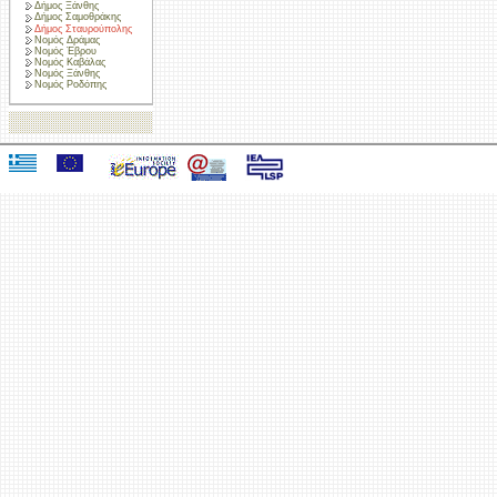
Δήμος Ξάνθης
Δήμος Σαμοθράκης
Δήμος Σταυρούπολης
Νομός Δράμας
Νομός Έβρου
Νομός Καβάλας
Νομός Ξάνθης
Νομός Ροδόπης