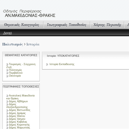
Αρχική
Πολιτισμός
Ιστορία
ΘΕΜΑΤΙΚΕΣ ΚΑΤΗΓΟΡΙΕΣ
Ιστορία: ΥΠΟΚΑΤΗΓΟΡΙΕΣ
Τουρισμός - Σύγχρονη
Ιστορία Εκπαίδευσης
Ζωή
Πολιτισμός
Περιβάλλον
Οικονομία
ΓΕΩΓΡΑΦΙΚΕΣ ΤΟΠΟΘΕΣΙΕΣ
Ανατολική Μακεδονία
και Θράκη
Δήμος Αβδήρων
Δήμος
Αλεξανδρούπολης
Δήμος Βιστωνίδος
Δήμος Δράμας
Δήμος Θάσου
Δήμος Ιάσμου
Δήμος Καβάλας
Δήμος Κομοτηνής
Δήμος Μαρωνείας