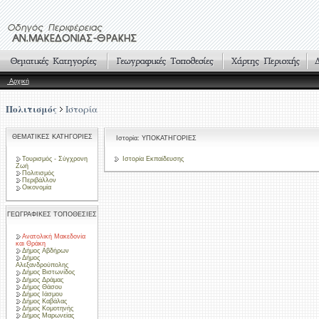
Αρχική
Πολιτισμός
Ιστορία
ΘΕΜΑΤΙΚΕΣ ΚΑΤΗΓΟΡΙΕΣ
Ιστορία: ΥΠΟΚΑΤΗΓΟΡΙΕΣ
Τουρισμός - Σύγχρονη
Ιστορία Εκπαίδευσης
Ζωή
Πολιτισμός
Περιβάλλον
Οικονομία
ΓΕΩΓΡΑΦΙΚΕΣ ΤΟΠΟΘΕΣΙΕΣ
Ανατολική Μακεδονία
και Θράκη
Δήμος Αβδήρων
Δήμος
Αλεξανδρούπολης
Δήμος Βιστωνίδος
Δήμος Δράμας
Δήμος Θάσου
Δήμος Ιάσμου
Δήμος Καβάλας
Δήμος Κομοτηνής
Δήμος Μαρωνείας