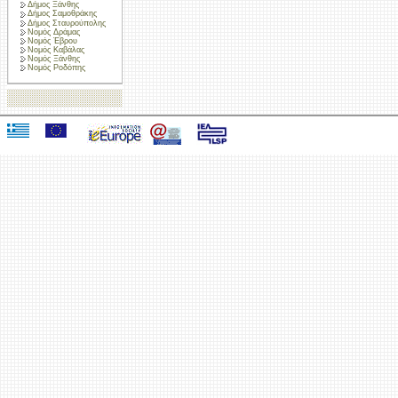
Δήμος Ξάνθης
Δήμος Σαμοθράκης
Δήμος Σταυρούπολης
Νομός Δράμας
Νομός Έβρου
Νομός Καβάλας
Νομός Ξάνθης
Νομός Ροδόπης