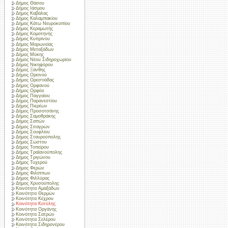
Δήμος Θάσου
Δήμος Ιάσμου
Δήμος Καβάλας
Δήμος Καλαμπακίου
Δήμος Κάτω Νευροκοπίου
Δήμος Κεραμωτής
Δήμος Κομοτηνής
Δήμος Κυπρίνου
Δήμος Μαρωνείας
Δήμος Μεταξάδων
Δήμος Μύκης
Δήμος Νέου Σιδηροχωρίου
Δήμος Νικηφόρου
Δήμος Ξάνθης
Δήμος Ορεινού
Δήμος Ορεστιάδας
Δήμος Ορφανού
Δήμος Ορφέα
Δήμος Παγγαίου
Δήμος Παρανεστίου
Δήμος Πιερέων
Δήμος Προσοτσάνης
Δήμος Σαμοθράκης
Δήμος Σαπών
Δήμος Σιταγρών
Δήμος Σουφλίου
Δήμος Σταυρούπολης
Δήμος Σώστου
Δήμος Τοπείρου
Δήμος Τραϊανούπολης
Δήμος Τριγώνου
Δήμος Τυχερού
Δήμος Φερών
Δήμος Φιλίππων
Δήμος Φιλλύρας
Δήμος Χρυσούπολης
Κοινότητα Αμαξάδων
Κοινότητα Θερμών
Κοινότητα Κέχρου
Κοινότητα Κοτύλης
Κοινότητα Οργάνης
Κοινότητα Σατρών
Κοινότητα Σελέρου
Κοινότητα Σιδηρονέρου