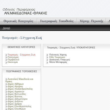
Αρχική
Τουρισμός - Σύγχρονη Ζωή
ΘΕΜΑΤΙΚΕΣ ΚΑΤΗΓΟΡΙΕΣ
Τουρισμός - Σύγχρονη Ζωή: ΥΠΟΚΑΤΗΓΟΡΙΕΣ
Τουρισμός - Σύγχρονη Ζωή
Πολιτικός Χάρτης
Πολιτισμός
Είδη Τουρισμού
Περιβάλλον
Διοικητική Υπαγωγή
Οικονομία
Μέσα Μεταφοράς
ΓΕΩΓΡΑΦΙΚΕΣ ΤΟΠΟΘΕΣΙΕΣ
Ανατολική Μακεδονία και
Θράκη
Δήμος Αβδήρων
Δήμος Αιγείρου
Δήμος Αλεξανδρούπολης
Δήμος Αρριανών
Δήμος Βιστωνίδος
Δήμος Βύσσας
Δήμος Διδυμοτείχου
Δήμος Δοξάτου
Δήμος Δράμας
Δήμος Ελευθερούπολης
Δήμος Ελευθερών