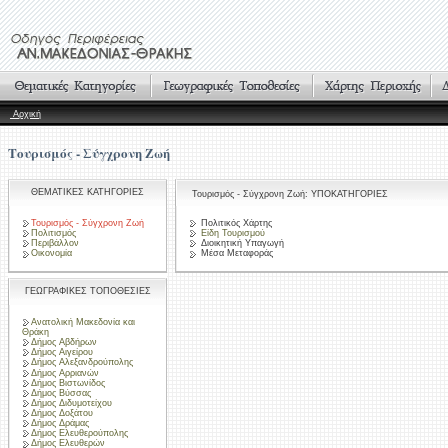
Αρχική
Τουρισμός - Σύγχρονη Ζωή
ΘΕΜΑΤΙΚΕΣ ΚΑΤΗΓΟΡΙΕΣ
Τουρισμός - Σύγχρονη Ζωή: ΥΠΟΚΑΤΗΓΟΡΙΕΣ
Τουρισμός - Σύγχρονη Ζωή
Πολιτικός Χάρτης
Πολιτισμός
Είδη Τουρισμού
Περιβάλλον
Διοικητική Υπαγωγή
Οικονομία
Μέσα Μεταφοράς
ΓΕΩΓΡΑΦΙΚΕΣ ΤΟΠΟΘΕΣΙΕΣ
Ανατολική Μακεδονία και
Θράκη
Δήμος Αβδήρων
Δήμος Αιγείρου
Δήμος Αλεξανδρούπολης
Δήμος Αρριανών
Δήμος Βιστωνίδος
Δήμος Βύσσας
Δήμος Διδυμοτείχου
Δήμος Δοξάτου
Δήμος Δράμας
Δήμος Ελευθερούπολης
Δήμος Ελευθερών