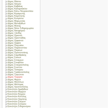
Δήμος Θάσου
Δήμος Ιάσμου
Δήμος Καβάλας
Δήμος Καλαμπακίου
Δήμος Κάτω Νευροκοπίου
Δήμος Κεραμωτής
Δήμος Κομοτηνής
Δήμος Κυπρίνου
Δήμος Μαρωνείας
Δήμος Μεταξάδων
Δήμος Μύκης
Δήμος Νέου Σιδηροχωρίου
Δήμος Νικηφόρου
Δήμος Ξάνθης
Δήμος Ορεινού
Δήμος Ορεστιάδας
Δήμος Ορφανού
Δήμος Ορφέα
Δήμος Παγγαίου
Δήμος Παρανεστίου
Δήμος Πιερέων
Δήμος Προσοτσάνης
Δήμος Σαμοθράκης
Δήμος Σαπών
Δήμος Σιταγρών
Δήμος Σουφλίου
Δήμος Σταυρούπολης
Δήμος Σώστου
Δήμος Τοπείρου
Δήμος Τραϊανούπολης
Δήμος Τριγώνου
Δήμος Τυχερού
Δήμος Φερών
Δήμος Φιλίππων
Δήμος Φιλλύρας
Δήμος Χρυσούπολης
Κοινότητα Αμαξάδων
Κοινότητα Θερμών
Κοινότητα Κέχρου
Κοινότητα Κοτύλης
Κοινότητα Οργάνης
Κοινότητα Σατρών
Κοινότητα Σελέρου
Κοινότητα Σιδηρονέρου