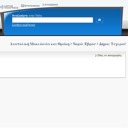
Αναζητήστε
στην Πύλη
Σύνθετη αναζήτηση
Ανατολική Μακεδονία και Θράκη
Νομός Έβρου
Δήμος Τυχερού
Ολες οι κατηγορίες