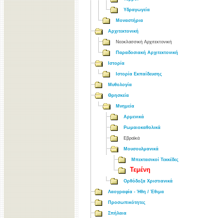
Υδραγωγεία
Μοναστήρια
Αρχιτεκτονική
Νεοκλασσική Αρχιτεκτονική
Παραδοσιακή Αρχιτεκτονική
Ιστορία
Ιστορία Εκπαίδευσης
Μυθολογία
Θρησκεία
Μνημεία
Αρμενικά
Ρωμαιοκαθολικά
Εβραϊκά
Μουσουλμανικά
Μπεκτασικοί Τεκκέδες
Τεμένη
Ορθόδοξα Χριστιανικά
Λαογραφία - Ήθη / Έθιμα
Προσωπικότητες
Σπήλαια