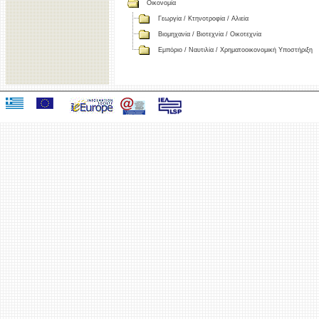
Οικονομία
Γεωργία / Κτηνοτροφία / Αλιεία
Βιομηχανία / Βιοτεχνία / Οικοτεχνία
Εμπόριο / Ναυτιλία / Χρηματοοικονομική Υποστήριξη