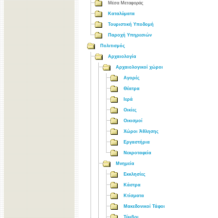
Μέσα Μεταφοράς
Καταλύματα
Τουριστική Υποδομή
Παροχή Υπηρεσιών
Πολιτισμός
Αρχαιολογία
Αρχαιολογικοί χώροι
Αγορές
Θέατρα
Ιερά
Οικίες
Οικισμοί
Χώροι Άθλησης
Εργαστήρια
Νεκροταφεία
Μνημεία
Εκκλησίες
Κάστρα
Κτίσματα
Μακεδονικοί Τάφοι
Τύμβοι