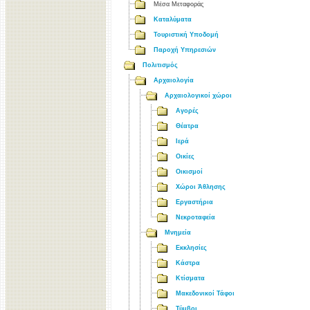
Μέσα Μεταφοράς
Καταλύματα
Τουριστική Υποδομή
Παροχή Υπηρεσιών
Πολιτισμός
Αρχαιολογία
Αρχαιολογικοί χώροι
Αγορές
Θέατρα
Ιερά
Οικίες
Οικισμοί
Χώροι Άθλησης
Εργαστήρια
Νεκροταφεία
Μνημεία
Εκκλησίες
Κάστρα
Κτίσματα
Μακεδονικοί Τάφοι
Τύμβοι