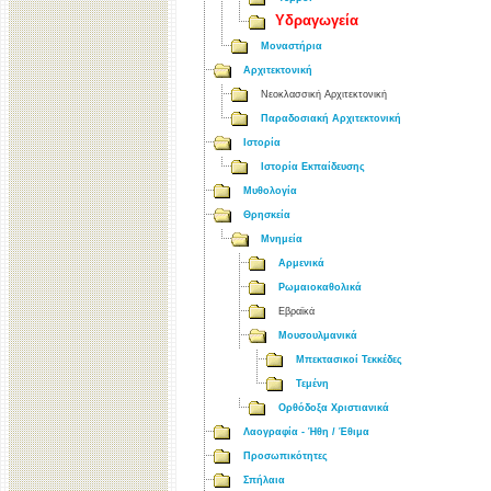
Υδραγωγεία
Μοναστήρια
Αρχιτεκτονική
Νεοκλασσική Αρχιτεκτονική
Παραδοσιακή Αρχιτεκτονική
Ιστορία
Ιστορία Εκπαίδευσης
Μυθολογία
Θρησκεία
Μνημεία
Αρμενικά
Ρωμαιοκαθολικά
Εβραϊκά
Μουσουλμανικά
Μπεκτασικοί Τεκκέδες
Τεμένη
Ορθόδοξα Χριστιανικά
Λαογραφία - Ήθη / Έθιμα
Προσωπικότητες
Σπήλαια