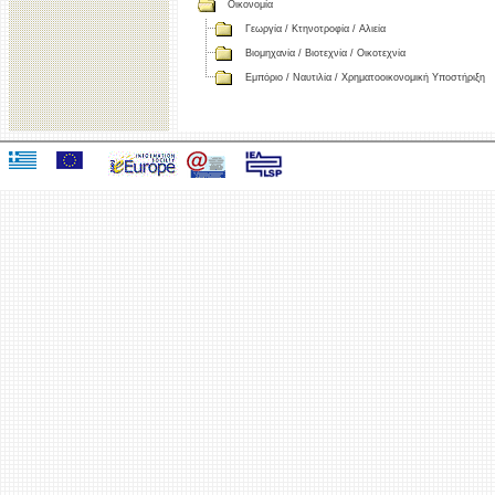
Οικονομία
Γεωργία / Κτηνοτροφία / Αλιεία
Βιομηχανία / Βιοτεχνία / Οικοτεχνία
Εμπόριο / Ναυτιλία / Χρηματοοικονομική Υποστήριξη