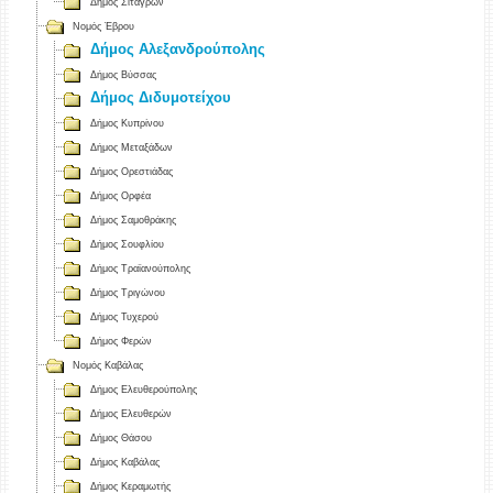
Δήμος Σιταγρών
Νομός Έβρου
Δήμος Αλεξανδρούπολης
Δήμος Βύσσας
Δήμος Διδυμοτείχου
Δήμος Κυπρίνου
Δήμος Μεταξάδων
Δήμος Ορεστιάδας
Δήμος Ορφέα
Δήμος Σαμοθράκης
Δήμος Σουφλίου
Δήμος Τραϊανούπολης
Δήμος Τριγώνου
Δήμος Τυχερού
Δήμος Φερών
Νομός Καβάλας
Δήμος Ελευθερούπολης
Δήμος Ελευθερών
Δήμος Θάσου
Δήμος Καβάλας
Δήμος Κεραμωτής