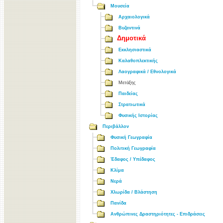
Μουσεία
Αρχαιολογικά
Βυζαντινά
Δημοτικά
Εκκλησιαστικά
Καλαθοπλεκτικής
Λαογραφικά / Εθνολογικά
Μετάξης
Παιδείας
Στρατιωτικά
Φυσικής Ιστορίας
Περιβάλλον
Φυσική Γεωγραφία
Πολιτική Γεωγραφία
Έδαφος / Υπέδαφος
Κλίμα
Νερά
Χλωρίδα / Βλάστηση
Πανίδα
Ανθρώπινες Δραστηριότητες - Επιδράσεις