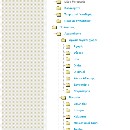
Μέσα Μεταφοράς
Καταλύματα
Τουριστική Υποδομή
Παροχή Υπηρεσιών
Πολιτισμός
Αρχαιολογία
Αρχαιολογικοί χώροι
Αγορές
Θέατρα
Ιερά
Οικίες
Οικισμοί
Χώροι Άθλησης
Εργαστήρια
Νεκροταφεία
Μνημεία
Εκκλησίες
Κάστρα
Κτίσματα
Μακεδονικοί Τάφοι
Τύμβοι