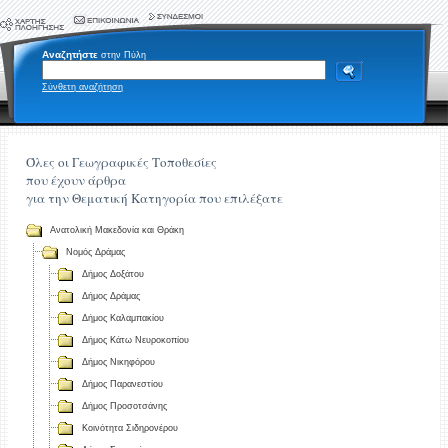
Αναζητήστε
στην Πύλη
Σύνθετη αναζήτηση
Όλες οι Γεωγραφικές Τοποθεσίες
που έχουν άρθρα
για την Θεματική Κατηγορία που επιλέξατε
Ανατολική Μακεδονία και Θράκη
Νομός Δράμας
Δήμος Δοξάτου
Δήμος Δράμας
Δήμος Καλαμπακίου
Δήμος Κάτω Νευροκοπίου
Δήμος Νικηφόρου
Δήμος Παρανεστίου
Δήμος Προσοτσάνης
Κοινότητα Σιδηρονέρου