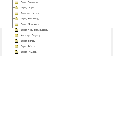
Δήμος Αρριανών
Δήμος Ιάσμου
Κοινότητα Κέχρου
Δήμος Κομοτηνής
Δήμος Μαρωνείας
Δήμος Νέου Σιδηροχωρίου
Κοινότητα Οργάνης
Δήμος Σαπών
Δήμος Σώστου
Δήμος Φιλλύρας