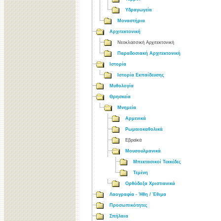
Υδραγωγεία
Μοναστήρια
Αρχιτεκτονική
Νεοκλασσική Αρχιτεκτονική
Παραδοσιακή Αρχιτεκτονική
Ιστορία
Ιστορία Εκπαίδευσης
Μυθολογία
Θρησκεία
Μνημεία
Αρμενικά
Ρωμαιοκαθολικά
Εβραϊκά
Μουσουλμανικά
Μπεκτασικοί Τεκκέδες
Τεμένη
Ορθόδοξα Χριστιανικά
Λαογραφία - Ήθη / Έθιμα
Προσωπικότητες
Σπήλαια