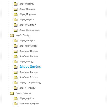
Δήμος Ορεινού
Δήμος Ορφανού
Δήμος Παγγαίου
Δήμος Πιερέων
Δήμος Φιλίππων
Δήμος Χρυσούπολης
Νομός Ξάνθης
Δήμος Αβδήρων
Δήμος Βιστωνίδος
Κοινότητα Θερμών
Κοινότητα Κοτύλης
Δήμος Μύκης
Δήμος Ξάνθης
Κοινότητα Σατρών
Κοινότητα Σελέρου
Δήμος Σταυρούπολης
Δήμος Τοπείρου
Νομός Ροδόπης
Δήμος Αιγείρου
Κοινότητα Αμαξάδων