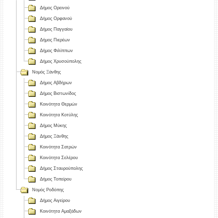
Δήμος Ορεινού
Δήμος Ορφανού
Δήμος Παγγαίου
Δήμος Πιερέων
Δήμος Φιλίππων
Δήμος Χρυσούπολης
Νομός Ξάνθης
Δήμος Αβδήρων
Δήμος Βιστωνίδος
Κοινότητα Θερμών
Κοινότητα Κοτύλης
Δήμος Μύκης
Δήμος Ξάνθης
Κοινότητα Σατρών
Κοινότητα Σελέρου
Δήμος Σταυρούπολης
Δήμος Τοπείρου
Νομός Ροδόπης
Δήμος Αιγείρου
Κοινότητα Αμαξάδων