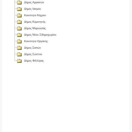
Δήμος Αρριανών
Δήμος Ιάσμου
Κοινότητα Κέχρου
Δήμος Κομοτηνής
Δήμος Μαρωνείας
Δήμος Νέου Σιδηροχωρίου
Κοινότητα Οργάνης
Δήμος Σαπών
Δήμος Σώστου
Δήμος Φιλλύρας