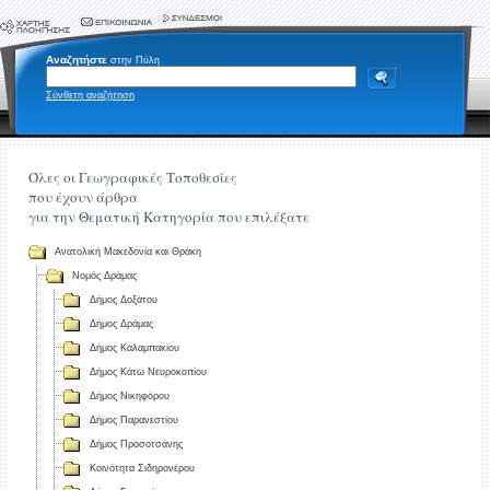
Αναζητήστε
στην Πύλη
Σύνθετη αναζήτηση
Όλες οι Γεωγραφικές Τοποθεσίες
που έχουν άρθρα
για την Θεματική Κατηγορία που επιλέξατε
Ανατολική Μακεδονία και Θράκη
Νομός Δράμας
Δήμος Δοξάτου
Δήμος Δράμας
Δήμος Καλαμπακίου
Δήμος Κάτω Νευροκοπίου
Δήμος Νικηφόρου
Δήμος Παρανεστίου
Δήμος Προσοτσάνης
Κοινότητα Σιδηρονέρου