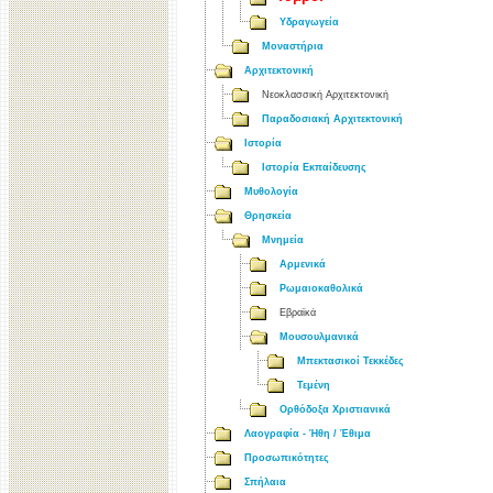
Υδραγωγεία
Μοναστήρια
Αρχιτεκτονική
Νεοκλασσική Αρχιτεκτονική
Παραδοσιακή Αρχιτεκτονική
Ιστορία
Ιστορία Εκπαίδευσης
Μυθολογία
Θρησκεία
Μνημεία
Αρμενικά
Ρωμαιοκαθολικά
Εβραϊκά
Μουσουλμανικά
Μπεκτασικοί Τεκκέδες
Τεμένη
Ορθόδοξα Χριστιανικά
Λαογραφία - Ήθη / Έθιμα
Προσωπικότητες
Σπήλαια