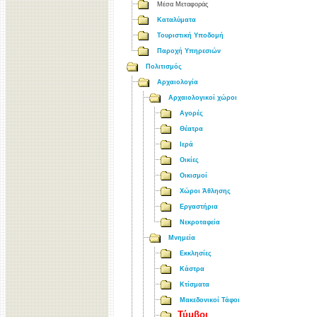
Μέσα Μεταφοράς
Καταλύματα
Τουριστική Υποδομή
Παροχή Υπηρεσιών
Πολιτισμός
Αρχαιολογία
Αρχαιολογικοί χώροι
Αγορές
Θέατρα
Ιερά
Οικίες
Οικισμοί
Χώροι Άθλησης
Εργαστήρια
Νεκροταφεία
Μνημεία
Εκκλησίες
Κάστρα
Κτίσματα
Μακεδονικοί Τάφοι
Τύμβοι