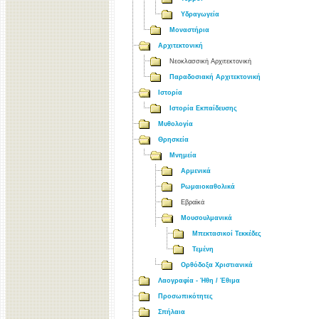
Υδραγωγεία
Μοναστήρια
Αρχιτεκτονική
Νεοκλασσική Αρχιτεκτονική
Παραδοσιακή Αρχιτεκτονική
Ιστορία
Ιστορία Εκπαίδευσης
Μυθολογία
Θρησκεία
Μνημεία
Αρμενικά
Ρωμαιοκαθολικά
Εβραϊκά
Μουσουλμανικά
Μπεκτασικοί Τεκκέδες
Τεμένη
Ορθόδοξα Χριστιανικά
Λαογραφία - Ήθη / Έθιμα
Προσωπικότητες
Σπήλαια