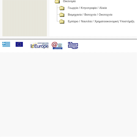
Οικονομία
Γεωργία / Κτηνοτροφία / Αλιεία
Βιομηχανία / Βιοτεχνία / Οικοτεχνία
Εμπόριο / Ναυτιλία / Χρηματοοικονομική Υποστήριξη