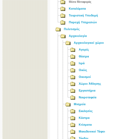
Μέσα Μεταφοράς
Καταλύματα
Τουριστική Υποδομή
Παροχή Υπηρεσιών
Πολιτισμός
Αρχαιολογία
Αρχαιολογικοί χώροι
Αγορές
Θέατρα
Ιερά
Οικίες
Οικισμοί
Χώροι Άθλησης
Εργαστήρια
Νεκροταφεία
Μνημεία
Εκκλησίες
Κάστρα
Κτίσματα
Μακεδονικοί Τάφοι
Τύμβοι