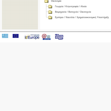
Οικονομία
Γεωργία / Κτηνοτροφία / Αλιεία
Βιομηχανία / Βιοτεχνία / Οικοτεχνία
Εμπόριο / Ναυτιλία / Χρηματοοικονομική Υποστήριξη