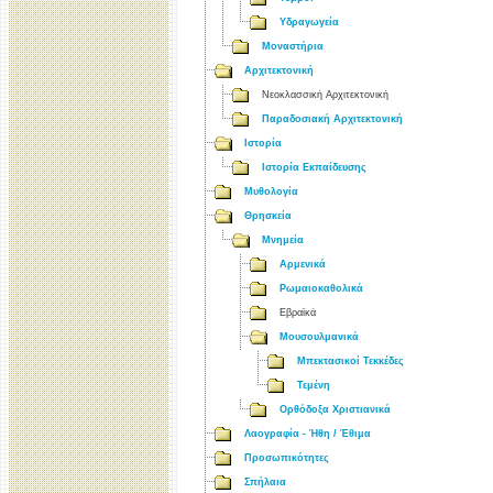
Υδραγωγεία
Μοναστήρια
Αρχιτεκτονική
Νεοκλασσική Αρχιτεκτονική
Παραδοσιακή Αρχιτεκτονική
Ιστορία
Ιστορία Εκπαίδευσης
Μυθολογία
Θρησκεία
Μνημεία
Αρμενικά
Ρωμαιοκαθολικά
Εβραϊκά
Μουσουλμανικά
Μπεκτασικοί Τεκκέδες
Τεμένη
Ορθόδοξα Χριστιανικά
Λαογραφία - Ήθη / Έθιμα
Προσωπικότητες
Σπήλαια