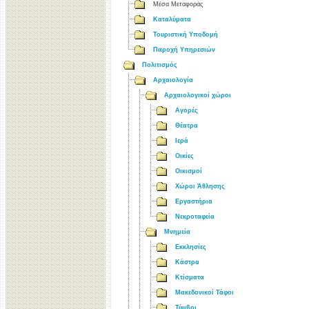
Μέσα Μεταφοράς
Καταλύματα
Τουριστική Υποδομή
Παροχή Υπηρεσιών
Πολιτισμός
Αρχαιολογία
Αρχαιολογικοί χώροι
Αγορές
Θέατρα
Ιερά
Οικίες
Οικισμοί
Χώροι Άθλησης
Εργαστήρια
Νεκροταφεία
Μνημεία
Εκκλησίες
Κάστρα
Κτίσματα
Μακεδονικοί Τάφοι
Τύμβοι