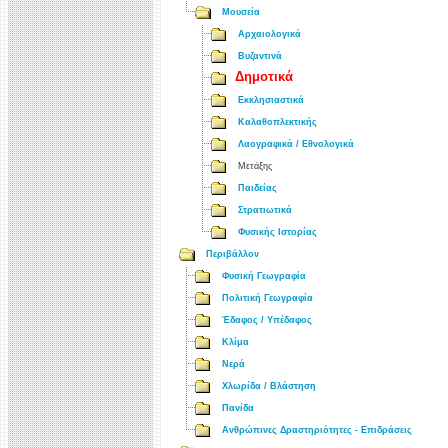
Μουσεία
Αρχαιολογικά
Βυζαντινά
Δημοτικά
Εκκλησιαστικά
Καλαθοπλεκτικής
Λαογραφικά / Εθνολογικά
Μετάξης
Παιδείας
Στρατιωτικά
Φυσικής Ιστορίας
Περιβάλλον
Φυσική Γεωγραφία
Πολιτική Γεωγραφία
Έδαφος / Υπέδαφος
Κλίμα
Νερά
Χλωρίδα / Βλάστηση
Πανίδα
Ανθρώπινες Δραστηριότητες - Επιδράσεις