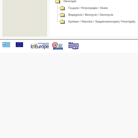
Οικονομία
Γεωργία / Κτηνοτροφία / Αλιεία
Βιομηχανία / Βιοτεχνία / Οικοτεχνία
Εμπόριο / Ναυτιλία / Χρηματοοικονομική Υποστήριξη