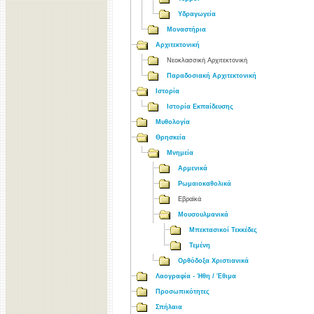
Υδραγωγεία
Μοναστήρια
Αρχιτεκτονική
Νεοκλασσική Αρχιτεκτονική
Παραδοσιακή Αρχιτεκτονική
Ιστορία
Ιστορία Εκπαίδευσης
Μυθολογία
Θρησκεία
Μνημεία
Αρμενικά
Ρωμαιοκαθολικά
Εβραϊκά
Μουσουλμανικά
Μπεκτασικοί Τεκκέδες
Τεμένη
Ορθόδοξα Χριστιανικά
Λαογραφία - Ήθη / Έθιμα
Προσωπικότητες
Σπήλαια