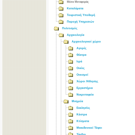
Μέσα Μεταφοράς
Καταλύματα
Τουριστική Υποδομή
Παροχή Υπηρεσιών
Πολιτισμός
Αρχαιολογία
Αρχαιολογικοί χώροι
Αγορές
Θέατρα
Ιερά
Οικίες
Οικισμοί
Χώροι Άθλησης
Εργαστήρια
Νεκροταφεία
Μνημεία
Εκκλησίες
Κάστρα
Κτίσματα
Μακεδονικοί Τάφοι
Τύμβοι