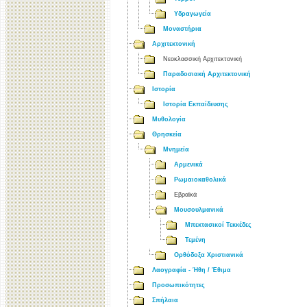
Υδραγωγεία
Μοναστήρια
Αρχιτεκτονική
Νεοκλασσική Αρχιτεκτονική
Παραδοσιακή Αρχιτεκτονική
Ιστορία
Ιστορία Εκπαίδευσης
Μυθολογία
Θρησκεία
Μνημεία
Αρμενικά
Ρωμαιοκαθολικά
Εβραϊκά
Μουσουλμανικά
Μπεκτασικοί Τεκκέδες
Τεμένη
Ορθόδοξα Χριστιανικά
Λαογραφία - Ήθη / Έθιμα
Προσωπικότητες
Σπήλαια