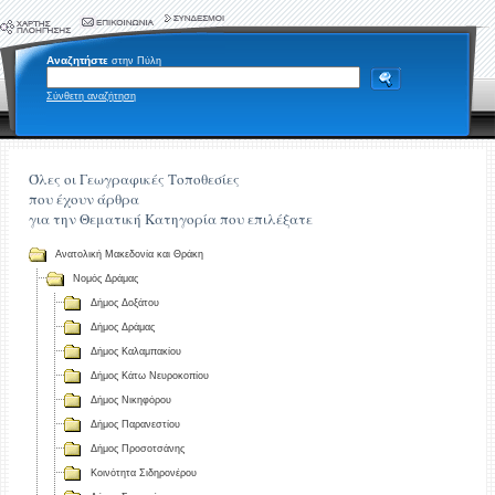
Αναζητήστε
στην Πύλη
Σύνθετη αναζήτηση
Όλες οι Γεωγραφικές Τοποθεσίες
που έχουν άρθρα
για την Θεματική Κατηγορία που επιλέξατε
Ανατολική Μακεδονία και Θράκη
Νομός Δράμας
Δήμος Δοξάτου
Δήμος Δράμας
Δήμος Καλαμπακίου
Δήμος Κάτω Νευροκοπίου
Δήμος Νικηφόρου
Δήμος Παρανεστίου
Δήμος Προσοτσάνης
Κοινότητα Σιδηρονέρου