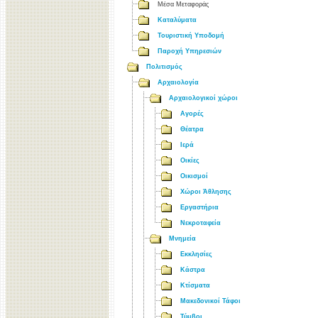
Μέσα Μεταφοράς
Καταλύματα
Τουριστική Υποδομή
Παροχή Υπηρεσιών
Πολιτισμός
Αρχαιολογία
Αρχαιολογικοί χώροι
Αγορές
Θέατρα
Ιερά
Οικίες
Οικισμοί
Χώροι Άθλησης
Εργαστήρια
Νεκροταφεία
Μνημεία
Εκκλησίες
Κάστρα
Κτίσματα
Μακεδονικοί Τάφοι
Τύμβοι