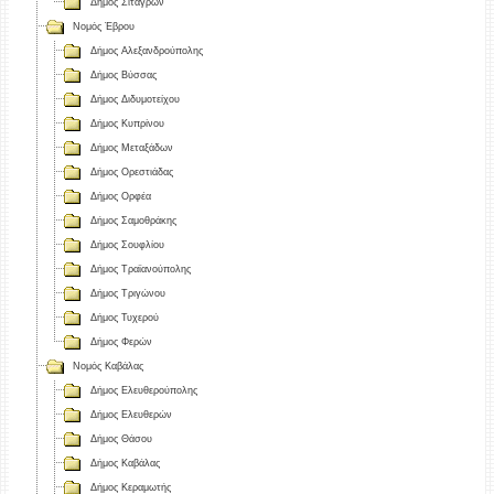
Δήμος Σιταγρών
Νομός Έβρου
Δήμος Αλεξανδρούπολης
Δήμος Βύσσας
Δήμος Διδυμοτείχου
Δήμος Κυπρίνου
Δήμος Μεταξάδων
Δήμος Ορεστιάδας
Δήμος Ορφέα
Δήμος Σαμοθράκης
Δήμος Σουφλίου
Δήμος Τραϊανούπολης
Δήμος Τριγώνου
Δήμος Τυχερού
Δήμος Φερών
Νομός Καβάλας
Δήμος Ελευθερούπολης
Δήμος Ελευθερών
Δήμος Θάσου
Δήμος Καβάλας
Δήμος Κεραμωτής