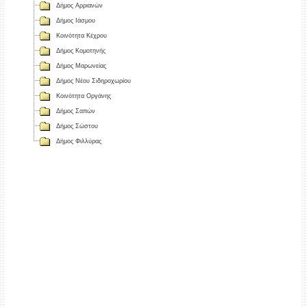
Δήμος Αρριανών
Δήμος Ιάσμου
Κοινότητα Κέχρου
Δήμος Κομοτηνής
Δήμος Μαρωνείας
Δήμος Νέου Σιδηροχωρίου
Κοινότητα Οργάνης
Δήμος Σαπών
Δήμος Σώστου
Δήμος Φιλλύρας