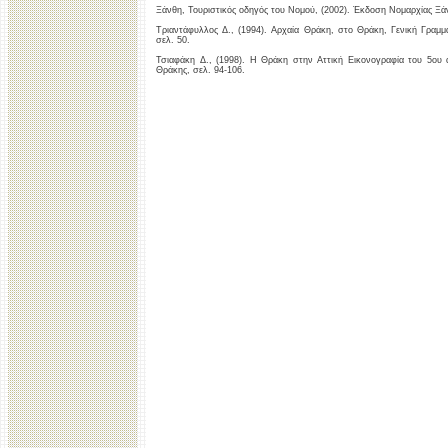
Ξάνθη, Τουριστικός οδηγός του Νομού, (2002). Έκδοση Νομαρχίας Ξάν
Τριαντάφυλλος Δ., (1994). Αρχαία Θράκη, στο Θράκη, Γενική Γραμμ
σελ. 50.
Τσιαφάκη Δ., (1998). Η Θράκη στην Αττική Εικονογραφία του 5ου α
Θράκης, σελ. 94-106.