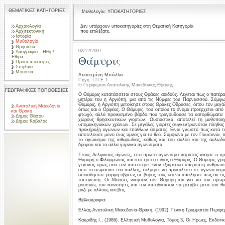
ΘΕΜΑΤΙΚΕΣ ΚΑΤΗΓΟΡΙΕΣ
Μυθολογία: ΥΠΟΚΑΤΗΓΟΡΙΕΣ
Αρχαιολογία
Δεν υπάρχουν υποκατηγορίες στη Θεματική Κατηγορία
που επιλέξατε.
Αρχιτεκτονική
Ιστορία
Μυθολογία
Θρησκεία
02/12/2007
Λαογραφία - Ήθη /
Θάμυρις
Έθιμα
Προσωπικότητες
Σπήλαια
Μουσεία
Αικατερίνη Μπάλλα
Πηγή: Ι.Π.Ε.Τ.
© Περιφέρεια Ανατολικής Μακεδονίας-Θράκης
ΓΕΩΓΡΑΦΙΚΕΣ ΤΟΠΟΘΕΣΙΕΣ
Ο Θάμυρις κατατάσσεται στους Θράκες αοιδούς. Λέγεται πως ο πατέρα
μητέρα του η Αργιόπη, μια από τις Νύμφες του Παρνασσού. Σύμφων
Θάμυρις, η Αργιόπη μετοίκησε στους Θράκες Οδρύσες, όπου τον μεγ
Ανατολική Μακεδονία
όπως και ο Ορφέας. Ο Θάμυρις, του οποίου το όνομα προέρχεται από 
και Θράκη
φτωχό, αλλά προικισμένο βάρδο που τραγουδούσε τα κατορθώματα 
Δήμος Θάσου
χώρους θρησκευτικών γιορτών. Ουσιαστικά, αποτελεί τη μυθοπο
Δήμος Καβάλας
υπομυκηναϊκών χρόνων. Σε μεγάλες γιορτές συγκεντρωνόταν πλήθος αο
προκήρυξη αγώνων και επάθλων άσματος. Είναι γνωστό πως κατά το
αποτελούσε μόνο ένας ύμνος για το θεό. Σύμφωνα με τον Παυσανία, 
το αγώνισμα της κιθαρωδίας, καθώς και του αυλού και της αυλωδί
δρόμου και τα άλλα γυμνικά αγωνίσματα.
Στους Δελφικούς αγώνες, στο πρώτο αγώνισμα άσματος νίκησε ο κρη
Θάμυρη ο Φιλάμμωνας και στο τρίτο ο ίδιος ο Θάμυρις. Ο Θάμυρις γρ
γεγονός όμως που τον κατέστησε έναν εξαιρετικά υπερόπτη άνθρωπο
από το σωματικό του κάλλος, τόλμησε να προκαλέσει σε αγώνα άσμα
οποιαδήποτε μορφή ύβρεως σε βάρος τους και να απειλήσει πως αν τι
ταπείνωση. Οι Μούσες νίκησαν τον Θάμυρη και για να τον τιμω
μουσικές του ικανότητες και τον καταδίκασαν να μεταβεί μετά τον 
μαζί με άλλους ασεβείς.
Βιβλιογραφία:
Ελλάς-Ανατολική Μακεδονία-Θράκη, (1992). Γενική Γραμματεία Περιφέ
Κακριδής Ι., (1986). Ελληνική Μυθολογία, Τόμος 3, Οι Ήρωες, Εκδοτι