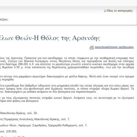
Ολες οι κατηγορίες
λέξατε.
λων Θεών-Η Θόλος της Αρσινόης
προεπισκόπηση εκτύπωσης
όλος της Αρσινόης. Πρόκειται για ένα οικοδόμημα, το οποίο, σύμφωνα με την αναθηματική επιγραφή που
ινόη, σύζυγο του Βασιλιά Λυσίμαχου στους Μεγάλους Θεούς και προοριζόταν για θυσίες και επίσημες
 στο διάστημα 288-281 π.Χ. και αποτελεί το μεγαλύτερο γνωστό κλειστό κυκλικό οικοδόμημα στην αρχαία
χος θεμελίου 2,50 μ. στην κατασκευή της θεμελίωσης χρησιμοποιήθηκε πωρόλιθος, ενώ για την ανωδομή
στο κέντρο ένα μαρμάρινο ακρωτήριο διακοσμημένο με φύλλα δάφνης. Μετά από έναν σεισμό στα πρώιμα
η πυραμίδα.
 Ένα κρηπίδωμα δύο βαθμίδων οδηγούσε στη μνημειακή είσοδο της νότιας πλευράς και στο κάτω μέρος του
ερος» όροφος ήταν ένα ψευδοπτερό από δωρικούς πεσσούς, οι οποίοι στήριζαν πλήρη δωρικό θριγκό. Τα
κιο, διακοσμημένο με ρόδακα ανάμεσα σε δύο βούκρανα και παραπετάσματα.
ς με τους εξωτερικούς πεσσούς στήριζαν ιωνικό θριγκό. Ανάμεσα τους, σε αντιστοιχία με το εξωτερικό
άρια από φιάλες και βούκρανα.
 Μακεδονίας-Θράκης, σελ. 29.
η Περιφέρειας Ανατολικής Μακεδονίας-Θράκης, σελ. 7.
εγάλων Θεών, Αφιέρωμα: Σαμοθράκη, Εφημερίδα Καθημερινή, σελ. 7.
σελ. 378-383.