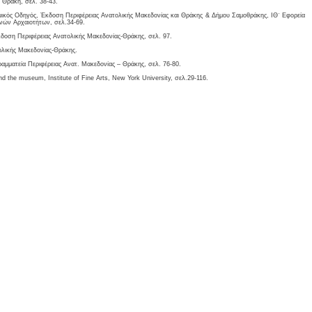
 Θράκη, σελ. 38-43.
μικός Οδηγός, Έκδοση Περιφέρειας Ανατολικής Μακεδονίας και Θράκης & Δήμου Σαμοθράκης, ΙΘ΄ Εφορεία
νών Αρχαιοτήτων, σελ.34-69.
δοση Περιφέρειας Ανατολικής Μακεδονίας-Θράκης, σελ. 97.
ολικής Μακεδονίας-Θράκης.
ραμματεία Περιφέρειας Ανατ. Μακεδονίας – Θράκης, σελ. 76-80.
d the museum, Institute of Fine Arts, New York University, σελ.29-116.