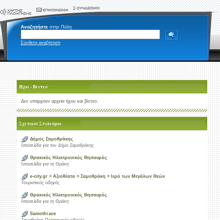
Αναζητήστε
στην Πύλη
Σύνθετη αναζήτηση
Ήχοι - Βίντεο
Δεν υπάρχουν αρχεία ήχου και βίντεο.
Σχετικοί Σύνδεσμοι
Δήμος Σαμοθράκης
Ιστοσελίδα για τον Δήμο Σαμοθράκης
Θρακικός Ηλεκτρονικός Θησαυρός
Ιστοσελίδα για τη Θράκη
e-city.gr > Αξιοθέατα > Σαμοθράκη > Ιερό των Μεγάλων Θεών
Τουριστικός οδηγός
Θρακικός Ηλεκτρονικός Θησαυρός
Ιστοσελίδα για τη Θράκη
Samothrace