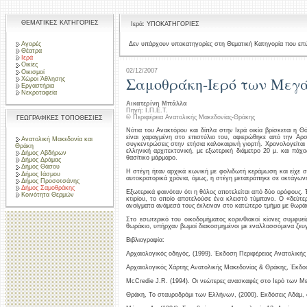
ΘΕΜΑΤΙΚΕΣ ΚΑΤΗΓΟΡΙΕΣ
Ιερά: ΥΠΟΚΑΤΗΓΟΡΙΕΣ
Αγορές
Δεν υπάρχουν υποκατηγορίες στη Θεματική Κατηγορία που επι
Θέατρα
Ιερά
Οικίες
02/12/2007
Οικισμοί
Σαμοθράκη-Ιερό των Μεγά
Χώροι Άθλησης
Εργαστήρια
Νεκροταφεία
Αικατερίνη Μπάλλα
Πηγή: Ι.Π.Ε.Τ.
© Περιφέρεια Ανατολικής Μακεδονίας-Θράκης
ΓΕΩΓΡΑΦΙΚΕΣ ΤΟΠΟΘΕΣΙΕΣ
Νότια του Ανακτόρου και δίπλα στην Ιερά οικία βρίσκεται η Θ
είναι χαραγμένη στο επιστύλιο του, αφιερώθηκε από την Αρσ
Ανατολική Μακεδονία και
συγκεντρώσεις στην ετήσια καλοκαιρινή γιορτή. Χρονολογείται
Θράκη
ελληνική αρχιτεκτονική, με εξωτερική διάμετρο 20 μ. και πά
Δήμος Αβδήρων
θασίτικο μάρμαρο.
Δήμος Δράμας
Δήμος Θάσου
Η στέγη ήταν αρχικά κωνική με φολιδωτή κεράμωση και είχε 
Δήμος Ιάσμου
αυτοκρατορικά χρόνια, όμως, η στέγη μετατράπηκε σε οκτάγων
Δήμος Προσοτσάνης
Δήμος Σαμοθράκης
Εξωτερικά φαινόταν ότι η θόλος αποτελείται από δύο ορόφους.
Κοινότητα Θερμών
κτιρίου, το οποίο αποτελούσε ένα κλειστό τύμπανο. Ο «δεύτ
ανοίγματα ανάμεσά τους έκλειναν στο κατώτερο τμήμα με θωρά
Στο εσωτερικό του οικοδομήματος κορινθιακοί κίονες συμφυεί
θωράκιο, υπήρχαν βωμοί διακοσμημένοι με εναλλασσόμενα ζευγ
Βιβλιογραφία:
Αρχαιολογικός οδηγός, (1999). Έκδοση Περιφέρειας Ανατολικής
Αρχαιολογικός Χάρτης Ανατολικής Μακεδονίας & Θράκης, Έκδοσ
McCredie J.R. (1994). Οι νεώτερες ανασκαφές στο Ιερό των Μ
Θράκη, Το σταυροδρόμι των Ελλήνων, (2000). Εκδόσεις Αδάμ, 