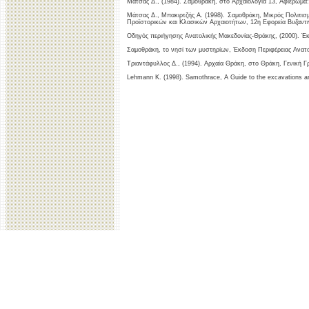
Μάτσας Δ., (1984). Σαμοθράκη, στο Αρχαιολογία 13, Αφιέρωμα:
Μάτσας Δ., Μπακιρτζής Α. (1998). Σαμοθράκη, Μικρός Πολιτισ
Προϊστορικών και Κλασικών Αρχαιοτήτων, 12η Εφορεία Βυζαντι
Οδηγός περιήγησης Ανατολικής Μακεδονίας-Θράκης, (2000). Έκ
Σαμοθράκη, το νησί των μυστηρίων, Έκδοση Περιφέρειας Ανατ
Τριαντάφυλλος Δ., (1994). Αρχαία Θράκη, στο Θράκη, Γενική Γ
Lehmann K. (1998). Samothrace, A Guide to the excavations an