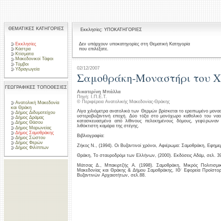
ΘΕΜΑΤΙΚΕΣ ΚΑΤΗΓΟΡΙΕΣ
Εκκλησίες: ΥΠΟΚΑΤΗΓΟΡΙΕΣ
Εκκλησίες
Δεν υπάρχουν υποκατηγορίες στη Θεματική Κατηγορία
που επιλέξατε.
Κάστρα
Κτίσματα
Μακεδονικοί Τάφοι
Τύμβοι
02/12/2007
Υδραγωγεία
Σαμοθράκη-Μοναστήρι του Χ
ΓΕΩΓΡΑΦΙΚΕΣ ΤΟΠΟΘΕΣΙΕΣ
Αικατερίνη Μπάλλα
Πηγή: Ι.Π.Ε.Τ.
© Περιφέρεια Ανατολικής Μακεδονίας-Θράκης
Ανατολική Μακεδονία
και Θράκη
Λίγα χιλιόμετρα ανατολικά των Θερμών βρίσκεται το ερειπωμένο μονασ
Δήμος Διδυμοτείχου
υστεροβυζαντινή εποχή. Δύο τόξα στο μονόχωρο καθολικό του ναο
Δήμος Δράμας
κατασκευασμένα από λίθινους πελεκημένους δόμους, γεφύρωναν 
Δήμος Θάσου
λιθόκτιστη καμάρα της στέγης.
Δήμος Μαρωνείας
Δήμος Σαμοθράκης
Βιβλιογραφία:
Δήμος Σώστου
Δήμος Φερών
Ζήκος Ν., (1994). Οι Βυζαντινοί χρόνοι, Αφιέρωμα: Σαμοθράκη, Εφημε
Δήμος Φιλίππων
Θράκη, Το σταυροδρόμι των Ελλήνων, (2000). Εκδόσεις Αδάμ, σελ. 3
Μάτσας Δ., Μπακιρτζής Α. (1998). Σαμοθράκη, Μικρός Πολιτισμι
Μακεδονίας και Θράκης & Δήμου Σαμοθράκης, ΙΘ΄ Εφορεία Προϊστορ
Βυζαντινών Αρχαιοτήτων, σελ.88.