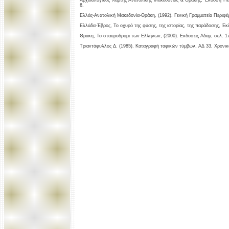
Αρχαιολογικός Χάρτης Ανατολικής Μακεδονίας & Θράκης, Έκδοση Περ
6.
Ελλάς-Ανατολική Μακεδονία-Θράκη, (1992). Γενική Γραμματεία Περιφέ
Ελλάδα-Έβρος, Το οχυρό της φύσης, της ιστορίας, της παράδοσης, Έ
Θράκη, Το σταυροδρόμι των Ελλήνων, (2000). Εκδόσεις Αδάμ, σελ. 1
Τριαντάφυλλος Δ. (1985). Καταγραφή ταφικών τύμβων, AΔ 33, Xρονικά 