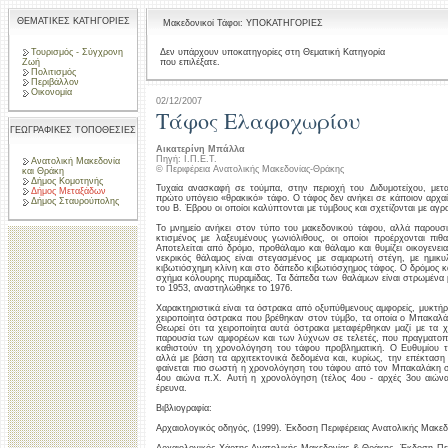
ΘΕΜΑΤΙΚΕΣ ΚΑΤΗΓΟΡΙΕΣ
Μακεδονικοί Τάφοι: ΥΠΟΚΑΤΗΓΟΡΙΕΣ
Τουρισμός - Σύγχρονη
Δεν υπάρχουν υποκατηγορίες στη Θεματική Κατηγορία
που επιλέξατε.
Ζωή
Πολιτισμός
Περιβάλλον
Οικονομία
02/12/2007
Τάφος Ελαφοχωρίου
ΓΕΩΓΡΑΦΙΚΕΣ ΤΟΠΟΘΕΣΙΕΣ
Αικατερίνη Μπάλλα
Πηγή: Ι.Π.Ε.Τ.
Ανατολική Μακεδονία
© Περιφέρεια Ανατολικής Μακεδονίας-Θράκης
και Θράκη
Δήμος Κομοτηνής
Τυχαία ανασκαφή σε τούμπα, στην περιοχή του Διδυμοτείχου, με
Δήμος Μεταξάδων
πρώτο υπόγειο «θρακικό» τάφο. Ο τάφος δεν ανήκει σε κάποιον αρχαί
Δήμος Σταυρούπολης
του Β. Έβρου οι οποίοι καλύπτονται με τύμβους και σχετίζονται με αγρ
Το μνημείο ανήκει στον τύπο του μακεδονικού τάφου, αλλά παρουσιάζ
κτισμένος με λαξευμένους γωνιόλιθους, οι οποίοι προέρχονται πι
Αποτελείται από δρόμο, προθάλαμο και θάλαμο και θυμίζει οικογεν
νεκρικός θάλαμος είναι στεγασμένος με σαμαρωτή στέγη, με ημικυ
κιβωτιόσχημη κλίνη και στο δάπεδο κιβωτιόσχημος τάφος. Ο δρόμος κ
σχήμα κόλουρης πυραμίδας. Τα δάπεδα των θαλάμων είναι στρωμένα 
το 1953, αναστηλώθηκε το 1976.
Χαρακτηριστικά είναι τα όστρακα από οξυπύθμενους αμφορείς, μυκτήρ
χειροποίητα όστρακα που βρέθηκαν στον τύμβο, τα οποία ο Μπακαλάκ
Θεωρεί ότι τα χειροποίητα αυτά όστρακα μεταφέρθηκαν μαζί με τα 
παρουσία των αμφορέων και των λύχνων σε τελετές, που πραγματοπ
καθιστούν τη χρονολόγηση του τάφου προβληματική. O Eυθυμίου το
αλλά με βάση τα αρχιτεκτονικά δεδομένα και, κυρίως, την επέκτασ
φαίνεται πιο σωστή η χρονολόγηση του τάφου από τον Μπακαλάκη στ
4ου αιώνα π.X. Αυτή η χρονολόγηση (τέλος 4ου - αρχές 3ου αιώνα
έρευνα.
Βιβλιογραφία:
Αρχαιολογικός οδηγός, (1999). Έκδοση Περιφέρειας Ανατολικής Μακεδ