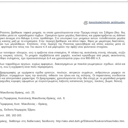
προεπισκόπηση εκτύπωσης
 Ρούσσα, βρέθηκαν ταφικά μνημεία, τα οποία χρονολογούνται στην Πρώιμη εποχή του Σιδήρου (9ος- 8ος
τόλιθου μέσα σε κρηπιδώματα τύμβων. Ορισμένοι έχουν μεγάλες διαστάσεις και χαρακτηρίζονται ως dolmen
λευρικό άνοιγμα στο θάλαμο ή στον προθάλαμο. Στο εσωτερικό των μνημείων αυτών τοποθετούσαν μεγάλα
ς καύσης μαζί με τα κτερίσματα. Στην περιοχή βρέθηκαν και άλλοι τάφοι, θήκες με μικρότερες διαστάσεις,
εροι των μεγαλιθικών. Επιπλέον, στην περιοχή της Ρούσσας ερευνήθηκαν και απλές καύσεις μέσα σε
, αργότερα στο τέλος του 7ου αιώνα π.Χ και μαρτυρούν την άφιξη νέου φυλετικού στοιχείου.
των τεσσάρων πλευρών, ενώ η οριζόντια είναι σπασμένη. Η πλάκα της ανατολικής στενής πλευράς, σώζει
ις νεκρικές τελετές. Το μνημείο περιβάλλεται από χαμηλό, κυκλικό κρηπίδωμα από μικρές ακανόνιστες
έθηκε συλημένος, έχει προσανατολισμό Δ-Α και χρονολογείται γύρω στα 900-800 π.Χ.
άλων τεφροδόχων αγγείων, κυρίως αμφορέων, διακοσμημένων με ποικιλία γεωμετρικών σχεδίων, αλλά και
τη, ενώ η εγχάρακτη είναι πολύ περιορισμένη.
 βραχογραφίες με εγχάρακτα σχέδια ερπετών, πουλιών, αστρικών σωμάτων, ανθρώπινων μορφών σε
μβόλων, στραμμένων προς την ανατολή, πιθανόν του ήλιου και της σελήνης. Οι παραστάσεις συνδέονται
ό και αποτροπαϊκό χαρακτήρα. Οι βραχογραφίες χρονολογούνται στην ίδια εποχή με τα μεγαλιθικά μνημεία
ραχώδεις κορυφές υψωμάτων με συγκεντρωμένες λαξευτές κατασκευές (κόγχες, λεκάνες, βωμοί, δίσκοι).
 Μακεδονίας-Θράκης, σελ. 25.
η Περιφέρειας Ανατολικής Μακεδονίας-Θράκης, σελ. 6.
Περιφέρειας Ανατ. Μακεδονίας – Θράκης.
σης, Έκδοση Νομαρχίας Έβρου.
σελ. 160, 162-163.
ης, διαθέσιμο στη διαδικτυακή διεύθυνση: http://alex.eled.duth.gr/Eldoseis/Koukos/orfeas/index.htm.