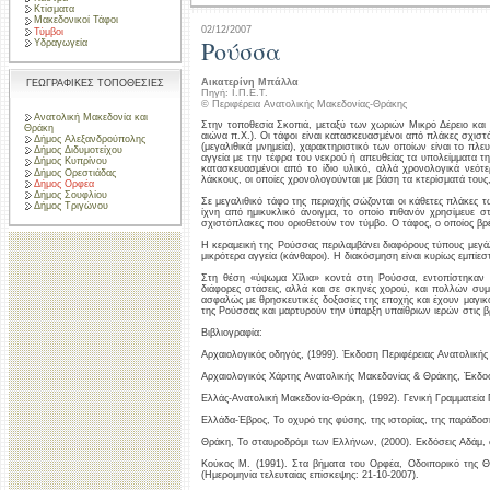
Κτίσματα
Μακεδονικοί Τάφοι
02/12/2007
Τύμβοι
Ρούσσα
Υδραγωγεία
Αικατερίνη Μπάλλα
ΓΕΩΓΡΑΦΙΚΕΣ ΤΟΠΟΘΕΣΙΕΣ
Πηγή: Ι.Π.Ε.Τ.
© Περιφέρεια Ανατολικής Μακεδονίας-Θράκης
Ανατολική Μακεδονία και
Στην τοποθεσία Σκοπιά, μεταξύ των χωριών Μικρό Δέρειο και
Θράκη
αιώνα π.Χ.). Οι τάφοι είναι κατασκευασμένοι από πλάκες σχισ
Δήμος Αλεξανδρούπολης
(μεγαλιθικά μνημεία), χαρακτηριστικό των οποίων είναι το π
Δήμος Διδυμοτείχου
αγγεία με την τέφρα του νεκρού ή απευθείας τα υπολείμματα τη
Δήμος Κυπρίνου
κατασκευασμένοι από το ίδιο υλικό, αλλά χρονολογικά νεότ
Δήμος Ορεστιάδας
λάκκους, οι οποίες χρονολογούνται με βάση τα κτερίσματά τους
Δήμος Ορφέα
Δήμος Σουφλίου
Σε μεγαλιθικό τάφο της περιοχής σώζονται οι κάθετες πλάκες 
Δήμος Τριγώνου
ίχνη από ημικυκλικό άνοιγμα, το οποίο πιθανόν χρησίμευε στ
σχιστόπλακες που οριοθετούν τον τύμβο. Ο τάφος, ο οποίος βρ
Η κεραμεική της Ρούσσας περιλαμβάνει διαφόρους τύπους μεγ
μικρότερα αγγεία (κάνθαροι). Η διακόσμηση είναι κυρίως εμπίεσ
Στη θέση «ύψωμα Χίλια» κοντά στη Ρούσσα, εντοπίστηκαν
διάφορες στάσεις, αλλά και σε σκηνές χορού, και πολλών συ
ασφαλώς με θρησκευτικές δοξασίες της εποχής και έχουν μαγικ
της Ρούσσας και μαρτυρούν την ύπαρξη υπαίθριων ιερών στις β
Βιβλιογραφία:
Αρχαιολογικός οδηγός, (1999). Έκδοση Περιφέρειας Ανατολικής
Αρχαιολογικός Χάρτης Ανατολικής Μακεδονίας & Θράκης, Έκδοσ
Ελλάς-Ανατολική Μακεδονία-Θράκη, (1992). Γενική Γραμματεία 
Ελλάδα-Έβρος, Το οχυρό της φύσης, της ιστορίας, της παράδο
Θράκη, Το σταυροδρόμι των Ελλήνων, (2000). Εκδόσεις Αδάμ, 
Κούκος Μ. (1991). Στα βήματα του Ορφέα, Οδοιπορικό της Θράκ
(Ημερομηνία τελευταίας επίσκεψης: 21-10-2007).