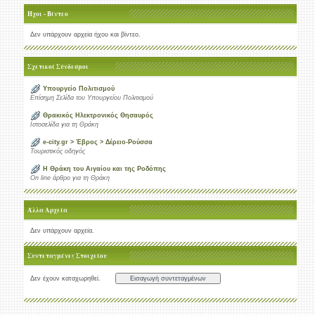
Ήχοι - Βίντεο
Δεν υπάρχουν αρχεία ήχου και βίντεο.
Σχετικοί Σύνδεσμοι
Υπουργείο Πολιτισμού
Επίσημη Σελίδα του Υπουργείου Πολιτισμού
Θρακικός Ηλεκτρονικός Θησαυρός
Ιστοσελίδα για τη Θράκη
e-city.gr > Έβρος > Δέρειο-Ρούσσα
Τουριστικός οδηγός
Η Θράκη του Αιγαίου και της Ροδόπης
On line άρθρο για τη Θράκη
Άλλα Αρχεία
Δεν υπάρχουν αρχεία.
Συντεταγμένες Στοιχείου
Δεν έχουν καταχωρηθεί.