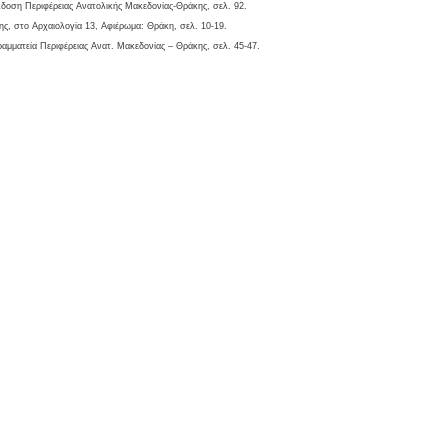
δοση Περιφέρειας Ανατολικής Μακεδονίας-Θράκης, σελ. 92.
ης, στο Αρχαιολογία 13, Αφιέρωμα: Θράκη, σελ. 10-19.
ραμματεία Περιφέρειας Ανατ. Μακεδονίας – Θράκης, σελ. 45-47.