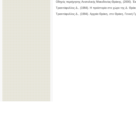
Οδηγός περιήγησης Ανατολικής Μακεδονίας-Θράκης, (2000). Έκ
Τριαντάφυλλος Δ., (1984). Η προϊστορία στο χώρο της Δ. Θράκ
Τριαντάφυλλος Δ., (1994). Αρχαία Θράκη, στο Θράκη, Γενική Γ