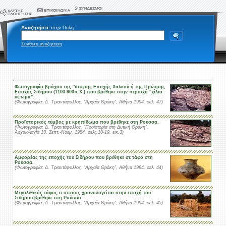
Αναζητήστε
στην Πύλη
Σύνθετη αναζήτηση
Φωτογραφία βράχου της Ύστερης Eποχής Xαλκού ή της Πρώιμης
Eποχής Σιδήρου (1100-900π.Χ.) που βρέθηκε στην περιοχή "χίλια
ύψωμα".
(Φωτογραφία: Δ. Τριαντάφυλλος, “Αρχαία Θράκη”, Αθήνα 1994, σελ. 47)
Προϊστορικός τύμβος με κρηπίδωμα που βρέθηκε στη Ρούσσα.
(Φωτογραφία: Δ. Τριαντάφυλλος, “Προϊστορία στη Δυτική Θράκη”,
Αρχαιολογία 13, Σεπτ.-Noεμ. 1984, σελς.10-19, εικ.3)
Αμφορέας της εποχής του Σιδήρου που βρέθηκε σε τάφο στη
Ρούσσα.
(Φωτογραφία: Δ. Τριαντάφυλλος, “Αρχαία Θράκη”, Αθήνα 1994, σελ. 44)
Μεγαλιθικός τάφος ο οποίος χρονολογείται στην εποχή του
Σιδήρου βρέθηκε στη Ρούσσα.
(Φωτογραφία: Δ. Τριαντάφυλλος, “Αρχαία Θράκη”, Αθήνα 1994, σελ. 45)