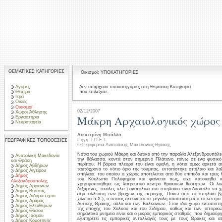
ΘΕΜΑΤΙΚΕΣ ΚΑΤΗΓΟΡΙΕΣ
Οικισμοί: ΥΠΟΚΑΤΗΓΟΡΙΕΣ
Αγορές
Δεν υπάρχουν υποκατηγορίες στη Θεματική Κατηγορία
που επιλέξατε.
Θέατρα
Ιερά
Οικίες
Οικισμοί
02/12/2007
Χώροι Άθλησης
Μάκρη Αρχαιολογικός χώρος
Εργαστήρια
Νεκροταφεία
Αικατερίνη Μπάλλα
Πηγή: Ι.Π.Ε.Τ.
ΓΕΩΓΡΑΦΙΚΕΣ ΤΟΠΟΘΕΣΙΕΣ
© Περιφέρεια Ανατολικής Μακεδονίας-Θράκης
Νότια του χωριού Μάκρη και δυτικά από την παραλία Αλεξανδρουπόλ
Ανατολική Μακεδονία
την θάλασσα, κοντά στον σημερινό Πλάτανο, πάνω σε ένα φυσικό
και Θράκη
περίπου. Η βόρεια πλευρά του είναι ομαλή, η νότια όμως αρκετά 
Δήμος Αβδήρων
ταυτόχρονα το νότιο όριο της τούμπας, εντοπίστηκε σπήλαιο και λα
Δήμος Αιγείρου
σπήλαιο, του οποίου ο χώρος αποτελείται από δύο επίπεδα και τρεις
Δήμος
του Κύκλωπα Πολύφημου και φαίνεται πως, είχε κατοικηθεί κ
Αλεξανδρούπολης
χρησιμοποιήθηκε ως λατρευτικό κέντρο θρακικών θεοτήτων. Οι λαξ
Δήμος Αρριανών
δεξαμενές, σκάλες κλπ.) ανατολικά του σπηλαίου είναι δύσκολο να 
Δήμος Βύσσας
εκμετάλλευση των βράχων της περιοχής. Πάνω από το σπήλαιο βρί
Δήμος Διδυμοτείχου
χιλιετία π.Χ.), ο οποίος εκτείνεται σε μεγάλη απόσταση από το κέντρο
Δήμος Δράμας
Δυτικής Θράκης, αλλά και των Βαλκανίων. Στον ίδιο χώρο εντοπίστη
Δήμος Ελευθερών
της εποχής του Χαλκού και του Σιδήρου, καθώς και των ιστορικώ
Δήμος Θάσου
σημαντικό μνημείο είναι και ο μικρός εμπορικός σταθμός, που δημιούρ
Δήμος Ιάσμου
εξυπηρετεί τις εμπορικές ανταλλαγές τους με τους Θράκες και 
Δήμος Κομοτηνής