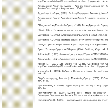
http://alex.eled.duth.gr/Eldoseis/athan/index.htm. (Ημερομηνία τελευτ
Αρχαιολογικός Άτλας του Αιγαίου – Από την Προϊστορία έως την Ύ
Αιγαίου-Πανεπιστημίου Αθηνών, σελ. 180-181.
Αρχαιολογικός οδηγός, (1999). Έκδοση Περιφέρειας Ανατολικής Μακεδ
Αρχαιολογικός Χάρτης Ανατολικής Μακεδονίας & Θράκης, Έκδοση Περ
5-6.
Ελλάς-Ανατολική Μακεδονία-Θράκη, (1992). Γενική Γραμματεία Περιφέ
Ελλάδα-Έβρος, Το οχυρό της φύσης, της ιστορίας, της παράδοσης, Έ
Ευστρατίου Ν., (1992). Ανασκαφή Μάκρης. ΑΕΜΘ 3 (1989), σελ. 595-
Ευστρατίου Ν., (1993). Νεότερες έρευνες στο νεολιθικό οικισμό της 
Ζήκος Ν., (1984). Βυζαντινό οδοιπορικό στη Θράκη, στο Αρχαιολογία 
Θράκη, Το σταυροδρόμι των Ελλήνων, (2000). Εκδόσεις Αδάμ., σελ. 2
Καλλιντζή Κ., (1991). Ανασκαφές στη Μάκρη Έβρου. ΑΕΜΘ 2 (1988) σ
Καλλιντζή Κ., (1992). Ανασκαφές στη Μάκρη Έβρου. ΑΕΜΘ 3 (1989) σε
Κούκος Μ. (1991). Στα βήματα του Ορφέα, Οδοιπορικό της Θρά
http://alex.eled.duth.gr/Eldoseis/Koukos/orfeas/index.htm. (Ημερομηνί
Μπακιρτζής Χ., (1994). Βυζαντινή Θράκη, στο Θράκη, Γενική Γραμμ
σελ. 171.
Οδηγός περιήγησης Ανατολικής Μακεδονίας-Θράκης, (2000). Έκδοσ
σελ. 84-85.
Τριαντάφυλλος Δ., (1994). Αρχαία Θράκη, στο Θράκη, Γενική Γραμμ
σελ. 39.
Τσατσοπούλου Π., (2005). Εγνατία οδός, Ιστορία και διαδρομ
Πολιτισμού, Ταμείου Αρχαιολογικών Πόρων και Απαλλοτριώσεων, σελ.
Τσατσοπούλου Π., (2006). Η αρχαία Εγνατία και η διαδρομή της στον