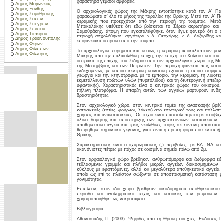
χαρακτήρα γεμάτοι αμφορείς.
Δήμος Μαρωνείας
Δήμος Ξάνθης
Ο αρχαιολογικός χώρος της Μάκρης εντοπίστηκε κατά τον Α' Π
Δήμος Σαμοθράκης
χαρακώματα σ' όλο το μήκος της παραλίας της Θράκης. Μετά τον Α' Π
Δήμος Σαπών
κεραμικής που προερχόταν από την περιοχή της τούμπας. Μετ
Δήμος Σιταγρών
Μπακαλάκης υπέθεσε ότι εδώ βρίσκεται το Σέρειο ακρωτήριο και 
Δήμος Σώστου
Σαμοθράκης, άποψη που εγκαταλείφθηκε, όταν έγινε φανερό ότι ο 
Δήμος Τοπείρου
περιοχή ασχολήθηκαν αργότερα ο Δ. Θεοχάρης, ο Δ. Λαζαρίδης κα
Δήμος Τραϊανούπολης
επιφανειακά όστρακα από την τούμπα.
Δήμος Φερών
Δήμος Φιλίππων
Τα αρχαιολογικά ευρήματα και κυρίως η κεραμική αποκαλύπτουν μόν
Δήμος Φιλλύρας
Μάκρης από την παλαιολιθική εποχή, την εποχή του Χαλκού και του
όστρακα της εποχής του Σιδήρου από τον αρχαιολογικό χώρο της Μά
της Μεσημβρίας και των Πετρωτών. Την περιοχή φαίνεται πως κατοι
ενδεχομένως με κάποια κεντρική κοινοτική εξουσία η οποία σύμφ
γεωργία και την κτηνοτροφία, με το εμπόριο, την κεραμική, τη λιθοτε
εκμετάλλευση πρώτων υλών (πυριτόλιθου) και τη δευτερογενή επεξε
υφαντικής). Χαρακτηριστικός είναι ο κεντρικός χώρος του οικισμο
πήλινη πλατφόρμα. Η ύπαρξη αυτών των αγγείων μαρτυρούν ενδεχό
δραστηριότητες.
Στον αρχαιολογικό χώρο, στον κεντρικό τομέα της ανασκαφής βρέθη
κατασκευές (εστίες, φούρνοι, λάκκοι) στο εσωτερικό τους και πολλ
χρήσεις και ανακατασκευές. Οι τοίχοι είναι πασσαλόπηκτοι με στοιβα
υλικό δόμησης και υποστήριξης των αρχιτεκτονικών κατασκευών.
αποθηκευτικά αγγεία και τρεις νεολιθικές ταφές σε κοντινή απόστ
θεωρήθηκε σημαντικό γεγονός, γιατί είναι η πρώτη φορά που εντοπίζο
Θράκης.
Χαρακτηριστικός είναι ο οχυρωματικός (;) περίβολος, με ΒΑ- ΝΔ κ
ακανόνιστες πέτρες με πάχος σε ορισμένα σημεία πάνω από 2μ.
Στον αρχαιολογικό χώρο βρέθηκαν ανθρωπόμορφα και ζωόμορφα ειδ
τεθλασμένες γραμμές και πλήθος μικρών αγγείων διακοσμημένων 
κύκλους με εφαπτόμενες, αλλά και μεγαλύτερα αποθηκευτικά αγγεί
οποία ως επί το πλείστον σώζονται σε αποσπασματική κατάσταση 
γονιμότητας.
Επιπλέον, στον ίδιο χώρο βρέθηκαν οικοδομήματα αποθηκευτικού
περίοδο και αναλημματικό τείχος και κατοικίες των ρωμαϊκών
χρησιμοποιήθηκε ως νεκροταφείο.
Βιβλιογραφία:
Αθανασιάδης Π. (2003). Ψηφίδες από τη Θράκη του χτες. Εκδόσεις Π