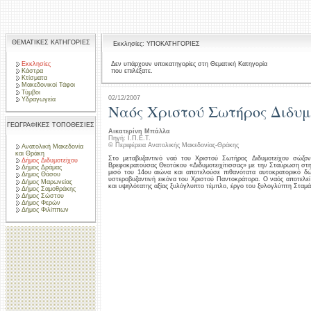
ΘΕΜΑΤΙΚΕΣ ΚΑΤΗΓΟΡΙΕΣ
Εκκλησίες: ΥΠΟΚΑΤΗΓΟΡΙΕΣ
Εκκλησίες
Δεν υπάρχουν υποκατηγορίες στη Θεματική Κατηγορία
που επιλέξατε.
Κάστρα
Κτίσματα
Μακεδονικοί Τάφοι
Τύμβοι
02/12/2007
Υδραγωγεία
Ναός Χριστού Σωτήρος Διδυμ
ΓΕΩΓΡΑΦΙΚΕΣ ΤΟΠΟΘΕΣΙΕΣ
Αικατερίνη Μπάλλα
Πηγή: Ι.Π.Ε.Τ.
© Περιφέρεια Ανατολικής Μακεδονίας-Θράκης
Ανατολική Μακεδονία
και Θράκη
Στο μεταβυζαντινό ναό του Χριστού Σωτήρος Διδυμοτείχου σώζο
Δήμος Διδυμοτείχου
Βρεφοκρατούσας Θεοτόκου «Διδυμοτειχίτισσας» με την Σταύρωση στη
Δήμος Δράμας
μισό του 14ου αιώνα και αποτελούσε πιθανότατα αυτοκρατορικό δ
Δήμος Θάσου
υστεροβυζαντινή εικόνα του Χριστού Παντοκράτορα. Ο ναός αποτελε
Δήμος Μαρωνείας
και υψηλότατης αξίας ξυλόγλυπτο τέμπλο, έργο του ξυλογλύπτη Σταμ
Δήμος Σαμοθράκης
Δήμος Σώστου
Δήμος Φερών
Δήμος Φιλίππων