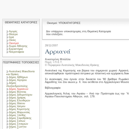
ΘΕΜΑΤΙΚΕΣ ΚΑΤΗΓΟΡΙΕΣ
Οικισμοί: ΥΠΟΚΑΤΗΓΟΡΙΕΣ
Αγορές
Δεν υπάρχουν υποκατηγορίες στη Θεματική Κατηγορία
που επιλέξατε.
Θέατρα
Ιερά
Οικίες
Οικισμοί
28/11/2007
Χώροι Άθλησης
Αρριανά
Εργαστήρια
Νεκροταφεία
Αικατερίνη Μπάλλα
Πηγή: Ι.Π.Ε.Τ.
ΓΕΩΓΡΑΦΙΚΕΣ ΤΟΠΟΘΕΣΙΕΣ
© Περιφέρεια Ανατολικής Μακεδονίας-Θράκης
Ανατολικά της Κομοτηνής και βόρεια του σημερινού χωριού Αρριανά,
Ανατολική Μακεδονία
αποκαλύφθηκαν προϊστορικά όστρακα με πλαστική και εγχάρακτη δια
και Θράκη
Δήμος Αβδήρων
Σε ανασκαφές που έγιναν στην δεκαετία του '60 βρέθηκε Ρωμαϊκό 
Δήμος Αιγείρου
Αφροδίτης του 2ου αιώνα μ. Χ. που εκτίθεται στο Αρχαιολογικό Μουσε
Δήμος
Αλεξανδρούπολης
Βιβλιογραφία:
Δήμος Αρριανών
Δήμος Βύσσας
Αρχαιολογικός Άτλας του Αιγαίου – Από την Προϊστορία έως την Ύ
Δήμος Διδυμοτείχου
Αιγαίου-Πανεπιστημίου Αθηνών, σελ. 179.
Δήμος Δράμας
Δήμος Ελευθερών
Δήμος Θάσου
Δήμος Ιάσμου
Δήμος Κομοτηνής
Δήμος Μαρωνείας
Δήμος Ξάνθης
Δήμος Σαμοθράκης
Δήμος Σαπών
Δήμος Σιταγρών
Δήμος Σώστου