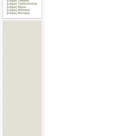
Δήμος Τοπείρου
Δήμος Τραϊανούπολης
Δήμος Φερών
Δήμος Φιλίππων
Δήμος Φιλλύρας