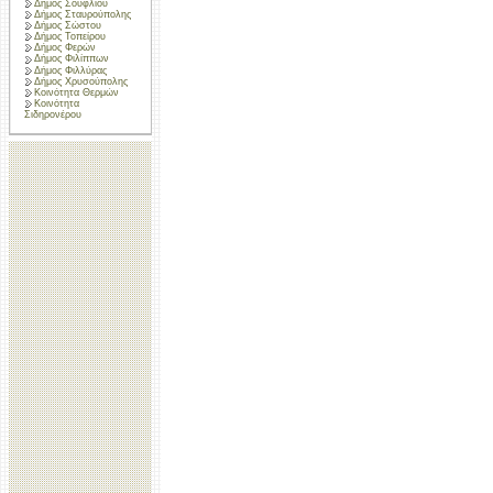
Δήμος Σουφλίου
Δήμος Σταυρούπολης
Δήμος Σώστου
Δήμος Τοπείρου
Δήμος Φερών
Δήμος Φιλίππων
Δήμος Φιλλύρας
Δήμος Χρυσούπολης
Κοινότητα Θερμών
Κοινότητα
Σιδηρονέρου