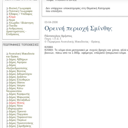
Κλίμα: ΥΠΟΚΑΤΗΓΟΡΙΕΣ
Φυσική Γεωγραφία
Δεν υπάρχουν υποκατηγορίες στη Θεματική Κατηγορία
που επιλέξατε.
Πολιτική Γεωγραφία
Έδαφος / Υπέδαφος
Κλίμα
Νερά
03-04-2006
Χλωρίδα / Βλάστηση
Ορεινή περιοχή Σμίνθης
Πανίδα
Ανθρώπινες
Δραστηριότητες -
Επιδράσεις
Πάντσογλου Χρήστος
Πηγή: Ι.Π.Ε.Τ.
© Περιφέρεια Ανατολικής Μακεδονίας - Θράκης
ΓΕΩΓΡΑΦΙΚΕΣ ΤΟΠΟΘΕΣΙΕΣ
ΚΛΙΜΑ
ΚΛΙΜΑ: Το κλίμα είναι μεσογειακό με συχνές βροχές και χιόνια, αλλά 
βουνών, πάνω από τα 1.000μ. υψόμετρο, επικρατεί ηπειρωτικό κλίμα.
Ανατολική Μακεδονία
και Θράκη
Δήμος Αβδήρων
Δήμος Αιγείρου
Δήμος
Αλεξανδρούπολης
Δήμος Βύσσας
Δήμος Διδυμοτείχου
Δήμος Δοξάτου
Δήμος Ελευθερών
Δήμος Θάσου
Δήμος Ιάσμου
Δήμος Κάτω
Νευροκοπίου
Δήμος Κεραμωτής
Δήμος Μαρωνείας
Δήμος Μεταξάδων
Δήμος Μύκης
Δήμος Νέου
Σιδηροχωρίου
Δήμος Ορεινού
Δήμος Παγγαίου
Δήμος Παρανεστίου
Δήμος Πιερέων
Δήμος Προσοτσάνης
Δήμος Σαμοθράκης