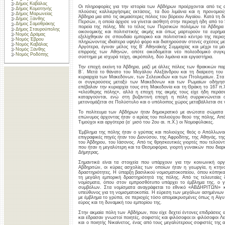
Δήμος Καβάλας
Οι πληροφορίες για την ιστορία των Αβδήρων προέρχονται από τις αρ
Δήμος Κομοτηνής
πλούσιες καλλιεργήσιμες εκτάσεις, τα δύο λιμάνια και η προνομι
Δήμος Μαρωνείας
Άβδηρα μια από τις ακμαιότερες πόλεις του βόρειου Αιγαίου. Κατά τη
Δήμος Ξάνθης
Περσών, η οποία άρχισε να γίνεται αισθητή στην περιοχή ήδη από το 
Δήμος Σαμοθράκης
πορεία της πόλης. Με το τέλος των Περσικών πολέμων τα Άβδηρα 
Δήμος Σταυρούπολης
οικονομικής και πολιτιστικής ακμής και όπως μαρτυρούν τα ευρή
Νομός Δράμας
εξελίχθηκαν σε σπουδαίο εμπορικό και πολιτιστικό κέντρο της περι
Νομός Έβρου
πληρώνοντας ιδιαίτερα υψηλό φόρο και διατηρούσαν στενές σχέσεις μ
Νομός Καβάλας
Αργότερα, έγιναν μέλος της Β΄ Αθηναϊκής Συμμαχίας και μέχρι τα 
Νομός Ξάνθης
επιρροής των Αθηνών, οπότε οικοδομείται νέο πολεοδομικό συγκρ
Νομός Ροδόπης
σύστημα με ισχυρά τείχη, ακρόπολη, δύο λιμάνια και εργαστήρια.
Την εποχή εκείνη τα Άβδηρα, μαζί με άλλες πόλεις των θρακικών πα
Β΄. Μετά το θάνατο του Μεγάλου Αλεξάνδρου και τη διαίρεση του 
κυριαρχία των Μακεδόνων, των Σελευκιδών και των Πτολεμαίων. Στα τ
οι συγκρούσεις μεταξύ των Μακεδόνων και των Ρωμαίων οδήγησ
επέβαλαν την κυριαρχία τους στη Μακεδονία και τη Θράκη το 167 π.
«ελεύθερης πόλης», αλλά η εποχή της ακμής τους είχε ήδη περάσε
καταργούνται, ενώ στη βυζαντινή εποχή η πόλη συρρικνώνεται
μετονομάζεται σε Πολύστυλο και ο υπόλοιπος χώρος μεταβάλλεται σε 
Το πολίτευμα των Αβδήρων ήταν δημοκρατικό με ανώτατα σώματα ε
επώνυμος άρχοντας ήταν ο ιερέας του πολιούχου θεού της πόλης, Από
Τιμούχοι και αργότερα (α΄ μισό του 2ου αι. π.Χ.) οι Νομοφύλακες.
Έμβλημα της πόλης ήταν ο γρύπας και πολιούχος θεός ο Απόλλωνας.
επιγραφικές πηγές ήταν του Διονύσου, της Αφροδίτης, της Αθηνάς, τ
του Άβδηρου, του Ιάσονος. Από τις θρησκευτικές γιορτές που τελούντ
που ήταν η μεγαλύτερη και τα Θεσμοφόρια, γιορτή γυναικών που διαρκο
Δήμητρας.
Σημαντικά είναι τα στοιχεία που υπάρχουν για την κοινωνική ορ
Αβδηριτών, οι κύριες ασχολίες των οποίων ήταν η γεωργία, η κτηνοτρ
δραστηριότητες. Η ύπαρξη βασιλικού νομισματοκοπείου, όπου κόπηκ
τη μεγάλη εμπορική δραστηριότητά της πόλης. Από τις τελευταίες 
νομίσματα, όπου στον εμπροσθότυπο υπάρχει το έμβλημα της, ο γ
συμβόλων. Στα νομίσματα αναγράφεται το εθνικό «ΑΒΔΗΡΙΤΩΝ» κ
υπεύθυνος για τη νομισματοκοπία. Η εύρεση των μεγάλων ασημένιω
με έμβλημα το γρύπα, σε περιοχές τόσο απομακρυσμένες όπως η Αίγυ
εύρος και τη δυναμική του εμπορίου της.
Στην ακμαία πόλη των Αβδήρων, που είχε δεχτεί έντονες επιδράσεις 
και έδρασαν γνωστοί ποιητές, σοφιστές και φιλόσοφοι:οι φιλόσοφοι Λ
και ο ποιητής Νικαίνετος, ένας από τους μεγαλύτερους σοφιστές της