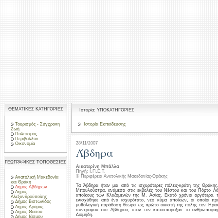
ΘΕΜΑΤΙΚΕΣ ΚΑΤΗΓΟΡΙΕΣ
Ιστορία: ΥΠΟΚΑΤΗΓΟΡΙΕΣ
Τουρισμός - Σύγχρονη
Ιστορία Εκπαίδευσης
Ζωή
Πολιτισμός
Περιβάλλον
28/11/2007
Οικονομία
Άβδηρα
ΓΕΩΓΡΑΦΙΚΕΣ ΤΟΠΟΘΕΣΙΕΣ
Αικατερίνη Μπάλλα
Πηγή: Ι.Π.Ε.Τ.
© Περιφέρεια Ανατολικής Μακεδονίας-Θράκης
Ανατολική Μακεδονία
και Θράκη
Τα Άβδηρα ήταν μια από τις ισχυρότερες πόλεις-κράτη της Θράκη
Δήμος Αβδήρων
Μπουλούστρα, ανάμεσα στις εκβολές του Νέστου και του Πόρτο Λά
Δήμος
αποίκους των Κλαζομενών της Μ. Ασίας. Εκατό χρόνια αργότερα, 
Αλεξανδρούπολης
ενισχύθηκε από ένα ισχυρότατο, νέο κύμα αποίκων, οι οποίοι π
Δήμος Βιστωνίδος
μυθολογική παράδοση θεωρεί ως πρώτο οικιστή της πόλης τον Ηρακ
Δήμος Δράμας
συντρόφου του Άβδηρου, όταν τον κατασπάραξαν τα ανθρωποφά
Δήμος Θάσου
Διομήδη.
Δήμος Ιάσμου