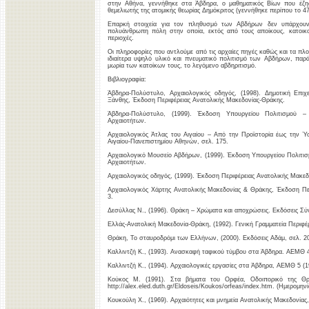
στην Αθήνα, γεννήθηκε στα Άβδηρα, ο μαθηματικός Βίων που έζησ
θεμελιωτής της ατομικής θεωρίας Δημόκριτος (γεννήθηκε περίπου το 47
Επαρκή στοιχεία για τον πληθυσμό των Αβδήρων δεν υπάρχουν.
πολυάνθρωπη πόλη στην οποία, εκτός από τους αποίκους, κατοικ
περιοχές.
Οι πληροφορίες που αντλούμε από τις αρχαίες πηγές καθώς και τα π
ιδιαίτερα υψηλό υλικό και πνευματικό πολιτισμό των Αβδήρων, παρ
μωρία των κατοίκων τους, το λεγόμενο αβδηριτισμό.
Βιβλιογραφία:
Άβδηρα-Πολύστυλο, Αρχαιολογικός οδηγός, (1998). Δημοτική Επι
Ξάνθης, Έκδοση Περιφέρειας Ανατολικής Μακεδονίας-Θράκης.
Άβδηρα-Πολύστυλο, (1999). Έκδοση Υπουργείου Πολιτισμού –
Αρχαιοτήτων.
Αρχαιολογικός Άτλας του Αιγαίου – Από την Προϊστορία έως την Ύ
Αιγαίου-Πανεπιστημίου Αθηνών, σελ. 175.
Αρχαιολογικό Μουσείο Αβδήρων, (1999). Έκδοση Υπουργείου Πολιτισ
Αρχαιοτήτων.
Αρχαιολογικός οδηγός, (1999). Έκδοση Περιφέρειας Ανατολικής Μακεδ
Αρχαιολογικός Χάρτης Ανατολικής Μακεδονίας & Θράκης, Έκδοση Περ
3.
Δεσύλλας Ν., (1996). Θράκη – Χρώματα και αποχρώσεις. Εκδόσεις Σύν
Ελλάς-Ανατολική Μακεδονία-Θράκη, (1992). Γενική Γραμματεία Περιφέ
Θράκη, Το σταυροδρόμι των Ελλήνων, (2000). Εκδόσεις Αδάμ, σελ. 20,
Καλλιντζή Κ., (1993). Ανασκαφή ταφικού τύμβου στα Άβδηρα. ΑΕΜΘ 4 
Καλλιντζή Κ., (1994). Αρχαιολογικές εργασίες στα Άβδηρα, ΑΕΜΘ 5 (1
Κούκος Μ. (1991). Στα βήματα του Ορφέα, Οδοιπορικό της Θρά
http://alex.eled.duth.gr/Eldoseis/Koukos/orfeas/index.htm. (Ημερομηνί
Kουκούλη X., (1969). Aρχαιότητες και μνημεία Aνατολικής Mακεδονίας,