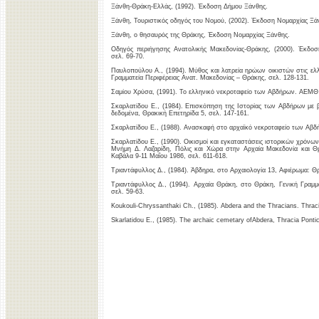
Ξάνθη-Θράκη-Ελλάς, (1992). Έκδοση Δήμου Ξάνθης.
Ξάνθη, Τουριστικός οδηγός του Νομού, (2002). Έκδοση Νομαρχίας Ξά
Ξάνθη, ο θησαυρός της Θράκης, Έκδοση Νομαρχίας Ξάνθης.
Οδηγός περιήγησης Ανατολικής Μακεδονίας-Θράκης, (2000). Έκδοσ
σελ. 69-70.
Παυλοπούλου Α., (1994). Μύθος και λατρεία ηρώων οικιστών στις ελλ
Γραμματεία Περιφέρειας Ανατ. Μακεδονίας – Θράκης, σελ. 128-131.
Σαμίου Χρύσα, (1991). Το ελληνικό νεκροταφείο των Αβδήρων. ΑΕΜΘ 
Σκαρλατίδου Ε., (1984). Επισκόπηση της Ιστορίας των Αβδήρων με β
δεδομένα, Θρακική Επετηρίδα 5, σελ. 147-161.
Σκαρλατίδου Ε., (1988). Ανασκαφή στο αρχαϊκό νεκροταφείο των Αβδ
Σκαρλατίδου Ε., (1990). Οικισμοί και εγκαταστάσεις ιστορικών χρόν
Μνήμη Δ. Λαζαρίδη, Πόλις και Χώρα στην Αρχαία Μακεδονία και Θ
Καβάλα 9-11 Μαΐου 1986, σελ. 611-618.
Τριαντάφυλλος Δ., (1984). Άβδηρα, στο Αρχαιολογία 13, Αφιέρωμα: Θρ
Τριαντάφυλλος Δ., (1994). Αρχαία Θράκη, στο Θράκη, Γενική Γραμμ
σελ. 59-63.
Koukouli-Chryssanthaki Ch., (1985). Abdera and the Thracians. Thracia
Skarlatidou Ε., (1985). The archaic cemetary ofAbdera, Thracia Pontic