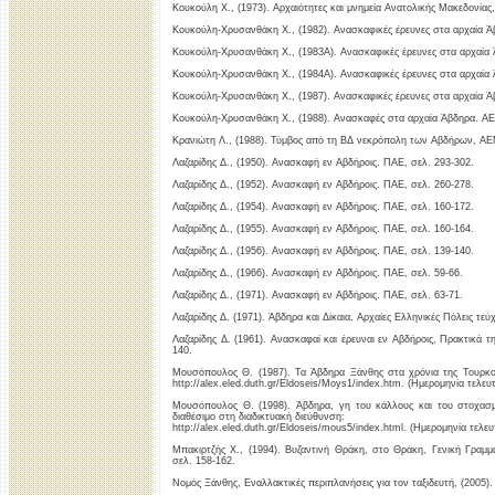
Kουκούλη X., (1973). Aρχαιότητες και μνημεία Aνατολικής Mακεδονίας,
Kουκούλη-Χρυσανθάκη Χ., (1982). Ανασκαφικές έρευνες στα αρχαία Ά
Kουκούλη-Χρυσανθάκη Χ., (1983Α). Ανασκαφικές έρευνες στα αρχαία 
Kουκούλη-Χρυσανθάκη Χ., (1984Α). Ανασκαφικές έρευνες στα αρχαία 
Kουκούλη-Χρυσανθάκη Χ., (1987). Ανασκαφικές έρευνες στα αρχαία Ά
Kουκούλη-Χρυσανθάκη Χ., (1988). Ανασκαφές στα αρχαία Άβδηρα. ΑΕ
Κρανιώτη Λ., (1988). Τύμβος από τη ΒΔ νεκρόπολη των Αβδήρων, ΑΕΜ
Λαζαρίδης Δ., (1950). Ανασκαφή εν Αβδήροις. ΠΑΕ, σελ. 293-302.
Λαζαρίδης Δ., (1952). Ανασκαφή εν Αβδήροις. ΠΑΕ, σελ. 260-278.
Λαζαρίδης Δ., (1954). Ανασκαφή εν Αβδήροις. ΠΑΕ, σελ. 160-172.
Λαζαρίδης Δ., (1955). Ανασκαφή εν Αβδήροις. ΠΑΕ, σελ. 160-164.
Λαζαρίδης Δ., (1956). Ανασκαφή εν Αβδήροις. ΠΑΕ, σελ. 139-140.
Λαζαρίδης Δ., (1966). Ανασκαφή εν Αβδήροις. ΠΑΕ, σελ. 59-66.
Λαζαρίδης Δ., (1971). Ανασκαφή εν Αβδήροις. ΠΑΕ, σελ. 63-71.
Λαζαρίδης Δ. (1971). Άβδηρα και Δίκαια, Aρχαίες Eλληνικές Πόλεις τεύχ
Λαζαρίδης Δ. (1961). Aνασκαφαί και έρευναι εν Aβδήροις, Πρακτικά τη
140.
Μουσόπουλος Θ. (1987). Τα Άβδηρα Ξάνθης στα χρόνια της Τουρκοκρ
http://alex.eled.duth.gr/Eldoseis/Moys1/index.htm. (Ημερομηνία τελευ
Μουσόπουλος Θ. (1998). Άβδηρα, γη του κάλλους και του στοχασ
διαθέσιμο στη διαδικτυακή διεύθυνση:
http://alex.eled.duth.gr/Eldoseis/mous5/index.html. (Ημερομηνία τελευ
Μπακιρτζής Χ., (1994). Βυζαντινή Θράκη, στο Θράκη, Γενική Γραμμ
σελ. 158-162.
Νομός Ξάνθης, Εναλλακτικές περιπλανήσεις για τον ταξιδευτή, (2005)