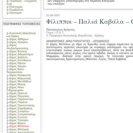
Τουρισμός - Σύγχρονη
Δεν υπάρχουν υποκατηγορίες στη Θεματική Κατηγορία
που επιλέξατε.
Ζωή
Πολιτισμός
Περιβάλλον
Οικονομία
01-06-2007
Φίλιπποι – Παλιά Καβάλα – 
ΓΕΩΓΡΑΦΙΚΕΣ ΤΟΠΟΘΕΣΙΕΣ
Πάντσογλου Χρήστος
Πηγή: Ι.Π.Ε.Τ.
Ανατολική Μακεδονία
© Περιφέρεια Ανατολικής Μακεδονίας - Θράκης
και Θράκη
Δήμος Αβδήρων
ΑΝΘΡΩΠΙΝΕΣ ΔΡΑΣΤΗΡΙΟΤΗΤΕΣ – ΕΠΙΔΡΑΣΕΙΣ
Δήμος Αιγείρου
Ο Δήμος Φιλίππων με έδρα τις Κρηνίδες είναι σήμερα σημαντικό εμ
Δήμος
ανεπτυγμένη αγροτική οικονομία με κυρίαρχη καλλιέργεια του α
Αλεξανδρούπολης
κτηνοτροφία, κυρίως μικρών ζώων (αιγοπροβάτων), αλλά και βοοει
Δήμος Βύσσας
καλοκαιρινούς μήνες κυρίως στα ορεινά λιβάδια. Ακόμη οι κάτοικοι α
Δήμος Διδυμοτείχου
Μαρμάρου, ιδιαίτερα στην ορεινή περιοχή. Τα τελευταία χρόν
Δήμος Δοξάτου
οικοτουριστικές δραστηριότητες (Φίλιπποι, Ζυγός, Παλιά Καβάλα).
Δήμος Ελευθερών
Δήμος Θάσου
Δήμος Ιάσμου
Δήμος Κάτω
Νευροκοπίου
Δήμος Κεραμωτής
Δήμος Μαρωνείας
Δήμος Μεταξάδων
Δήμος Μύκης
Δήμος Νέου
Σιδηροχωρίου
Δήμος Ορεινού
Δήμος Παγγαίου
Δήμος Παρανεστίου
Δήμος Πιερέων
Δήμος Προσοτσάνης
Δήμος Σαμοθράκης
Δήμος Σουφλίου
Δήμος Σταυρούπολης
Δήμος Σώστου
Δήμος Τοπείρου
Δήμος Φερών
Δήμος Φιλίππων
Δήμος Φιλλύρας
Δήμος Χρυσούπολης