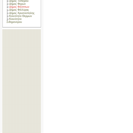
Δήμος Τοπείρου
Δήμος Φερών
Δήμος Φιλίππων
Δήμος Φιλλύρας
Δήμος Χρυσούπολης
Κοινότητα Θερμών
Κοινότητα
Σιδηρονέρου