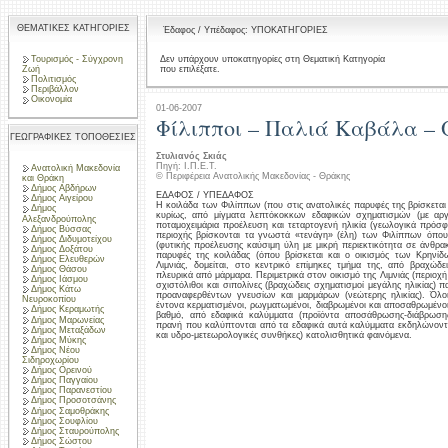
ΘΕΜΑΤΙΚΕΣ ΚΑΤΗΓΟΡΙΕΣ
Έδαφος / Υπέδαφος: ΥΠΟΚΑΤΗΓΟΡΙΕΣ
Τουρισμός - Σύγχρονη
Δεν υπάρχουν υποκατηγορίες στη Θεματική Κατηγορία
που επιλέξατε.
Ζωή
Πολιτισμός
Περιβάλλον
Οικονομία
01-06-2007
Φίλιπποι – Παλιά Καβάλα – 
ΓΕΩΓΡΑΦΙΚΕΣ ΤΟΠΟΘΕΣΙΕΣ
Στυλιανός Σκιάς
Πηγή: Ι.Π.Ε.Τ.
Ανατολική Μακεδονία
© Περιφέρεια Ανατολικής Μακεδονίας - Θράκης
και Θράκη
Δήμος Αβδήρων
ΕΔΑΦΟΣ / ΥΠΕΔΑΦΟΣ
Δήμος Αιγείρου
Η κοιλάδα των Φιλίππων (που στις ανατολικές παρυφές της βρίσκεται
Δήμος
κυρίως, από μίγματα λεπτόκοκκων εδαφικών σχηματισμών (με αργίλ
Αλεξανδρούπολης
ποταμοχειμάρια προέλευση και τεταρτογενή ηλικία (γεωλογικά πρόσφα
Δήμος Βύσσας
περιοχής βρίσκονται τα γνωστά «τενάγη» (έλη) των Φιλίππων όπ
Δήμος Διδυμοτείχου
(φυτικής προέλευσης καύσιμη ύλη με μικρή περιεκτικότητα σε άνθρακ
Δήμος Δοξάτου
παρυφές της κοιλάδας (όπου βρίσκεται και ο οικισμός των Κρηνίδ
Δήμος Ελευθερών
Λιμνιάς, δομείται, στο κεντρικό επίμηκες τμήμα της, από βραχώδ
Δήμος Θάσου
πλευρικά από μάρμαρα. Περιμετρικά στον οικισμό της Λιμνιάς (περιοχ
Δήμος Ιάσμου
σχιστόλιθοι και σιπολίνες (βραχώδεις σχηματισμοί μεγάλης ηλικίας) 
Δήμος Κάτω
προαναφερθέντων γνευσίων και μαρμάρων (νεώτερης ηλικίας). Όλοι 
Νευροκοπίου
έντονα κερματισμένοι, ρωγματωμένοι, διαβρωμένοι και αποσαθρωμένοι
Δήμος Κεραμωτής
βαθμό, από εδαφικά καλύμματα (προϊόντα αποσάθρωσης-διάβρωσ
Δήμος Μαρωνείας
πρανή που καλύπτονται από τα εδαφικά αυτά καλύμματα εκδηλώνοντα
Δήμος Μεταξάδων
και υδρο-μετεωρολογικές συνθήκες) κατολισθητικά φαινόμενα.
Δήμος Μύκης
Δήμος Νέου
Σιδηροχωρίου
Δήμος Ορεινού
Δήμος Παγγαίου
Δήμος Παρανεστίου
Δήμος Προσοτσάνης
Δήμος Σαμοθράκης
Δήμος Σουφλίου
Δήμος Σταυρούπολης
Δήμος Σώστου