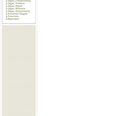
Δήμος Σταυρούπολης
Δήμος Τοπείρου
Δήμος Φερών
Δήμος Φιλίππων
Δήμος Χρυσούπολης
Κοινότητα Θερμών
Κοινότητα
Σιδηρονέρου