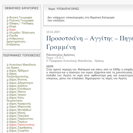
ΘΕΜΑΤΙΚΕΣ ΚΑΤΗΓΟΡΙΕΣ
Νερά: ΥΠΟΚΑΤΗΓΟΡΙΕΣ
Φυσική Γεωγραφία
Δεν υπάρχουν υποκατηγορίες στη Θεματική Κατηγορία
που επιλέξατε.
Πολιτική Γεωγραφία
Έδαφος / Υπέδαφος
Κλίμα
Νερά
15-01-2007
Χλωρίδα / Βλάστηση
Προσοτσάνη – Αγγίτης – Πηγέ
Πανίδα
Ανθρώπινες
Δραστηριότητες -
Γραμμένη
Επιδράσεις
Πάντσογλου Χρήστος
ΓΕΩΓΡΑΦΙΚΕΣ ΤΟΠΟΘΕΣΙΕΣ
Πηγή: Ι.Π.Ε.Τ.
© Περιφέρεια Ανατολικής Μακεδονίας - Θράκης
Ανατολική Μακεδονία
ΝΕΡΑ
και Θράκη
Στην ορεινή περιοχή του Φαλακρού και πάνω από τα 1000μ η ύπαρξη 
Δήμος Αβδήρων
η ποσότητα και η ποιότητα του νερού εξαρτάται από τις χιονοπτώσεις
Δήμος
κοιλάδα του Αγγίτη τα νερά είναι αφθονότερα μιας και συγκεντρώ
Αλεξανδρούπολης
υπογείως, μέσω του σπηλαίου, δημιουργούν τις πηγές του Αγγίτη.
Δήμος Βύσσας
Δήμος Διδυμοτείχου
Δήμος Δοξάτου
Δήμος Ελευθερών
Δήμος Θάσου
Δήμος Ιάσμου
Δήμος Κάτω
Νευροκοπίου
Δήμος Κεραμωτής
Δήμος Μαρωνείας
Δήμος Μεταξάδων
Δήμος Μύκης
Δήμος Παγγαίου
Δήμος Παρανεστίου
Δήμος Πιερέων
Δήμος Προσοτσάνης
Δήμος Σαμοθράκης
Δήμος Σουφλίου