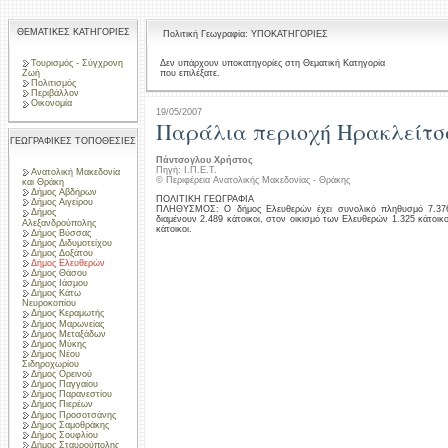
ΘΕΜΑΤΙΚΕΣ ΚΑΤΗΓΟΡΙΕΣ
Πολιτική Γεωγραφία: ΥΠΟΚΑΤΗΓΟΡΙΕΣ
Τουρισμός - Σύγχρονη
Δεν υπάρχουν υποκατηγορίες στη Θεματική Κατηγορία
που επιλέξατε.
Ζωή
Πολιτισμός
Περιβάλλον
Οικονομία
19/05/2007
Παράλια περιοχή Ηρακλείτσ
ΓΕΩΓΡΑΦΙΚΕΣ ΤΟΠΟΘΕΣΙΕΣ
Πάντσογλου Χρήστος
Πηγή: Ι.Π.Ε.Τ.
Ανατολική Μακεδονία
© Περιφέρεια Ανατολικής Μακεδονίας - Θράκης
και Θράκη
Δήμος Αβδήρων
ΠΟΛΙΤΙΚΗ ΓΕΩΓΡΑΦΙΑ
Δήμος Αιγείρου
ΠΛΗΘΥΣΜΟΣ: Ο δήμος Ελευθερών έχει συνολικό πληθυσμό 7.376 
Δήμος
διαμένουν 2.489 κάτοικοι, στον οικισμό των Ελευθερών 1.325 κάτοικο
Αλεξανδρούπολης
κάτοικοι.
Δήμος Βύσσας
Δήμος Διδυμοτείχου
Δήμος Δοξάτου
Δήμος Ελευθερών
Δήμος Θάσου
Δήμος Ιάσμου
Δήμος Κάτω
Νευροκοπίου
Δήμος Κεραμωτής
Δήμος Μαρωνείας
Δήμος Μεταξάδων
Δήμος Μύκης
Δήμος Νέου
Σιδηροχωρίου
Δήμος Ορεινού
Δήμος Παγγαίου
Δήμος Παρανεστίου
Δήμος Πιερέων
Δήμος Προσοτσάνης
Δήμος Σαμοθράκης
Δήμος Σουφλίου
Δήμος Σταυρούπολης