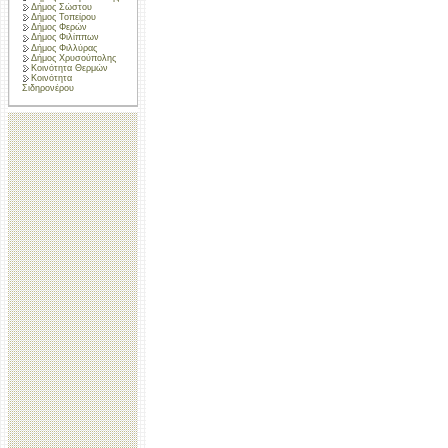
Δήμος Σώστου
Δήμος Τοπείρου
Δήμος Φερών
Δήμος Φιλίππων
Δήμος Φιλλύρας
Δήμος Χρυσούπολης
Κοινότητα Θερμών
Κοινότητα
Σιδηρονέρου