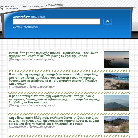
Αναζητήστε
στην Πύλη
Σύνθετη αναζήτηση
Μερική άποψη της περιοχής Παλιού – Ηρακλείτσας. Στον κόλπο
ξεχωρίζει το Ξερονήσι και στο βάθος το νησί της Θάσου.
(Φωτογραφία: Πάντσογλου Χρήστος)
Η νοτιοδυτική περιοχή χαρακτηρίζεται από αμμώδεις παραλίες,
που σχηματίζονται σε κολπίσκους ανάμεσα στους κατάφυτους
λόφους, που κατεβαίνουν μέχρι την παράλια περιοχή. Παραλία
Αμμολόφων.
(Φωτογραφία: Πάντσογλου Χρήστος)
Η βόρεια πλευρά στη περιοχή χαρακτηρίζεται από χαμηλούς
κατάφυτους λόφους, που κατεβαίνουν μέχρι την παράλια περιοχή.
Στο βάθος το Παγγαίο όρος.
(Φωτογραφία: Πάντσογλου Χρήστος)
Αμμοθίνες, μακία βλάστηση, καλλιεργούμενες εκτάσεις κύρια με
ελιές και αμπέλια, αλλά και δασωμένοι χαμηλοί λόφοι με βράχια
και ξέφωτα είναι τα τυπικά χαρακτηριστικά στο χώρο.
(Φωτογραφία: Πάντσογλου Χρήστος)