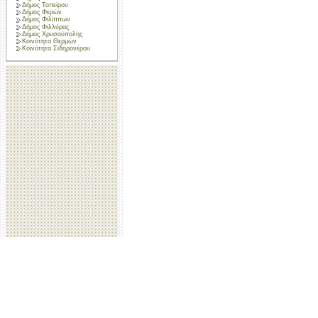
Δήμος Τοπείρου
Δήμος Φερών
Δήμος Φιλίππων
Δήμος Φιλλύρας
Δήμος Χρυσούπολης
Κοινότητα Θερμών
Κοινότητα Σιδηρονέρου