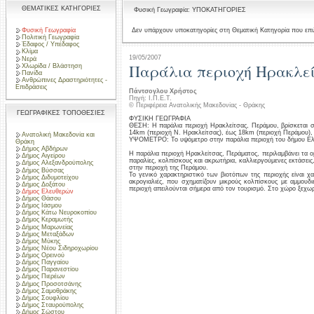
ΘΕΜΑΤΙΚΕΣ ΚΑΤΗΓΟΡΙΕΣ
Φυσική Γεωγραφία: ΥΠΟΚΑΤΗΓΟΡΙΕΣ
Φυσική Γεωγραφία
Δεν υπάρχουν υποκατηγορίες στη Θεματική Κατηγορία που επι
Πολιτική Γεωγραφία
Έδαφος / Υπέδαφος
Κλίμα
19/05/2007
Νερά
Παράλια περιοχή Ηρακλεί
Χλωρίδα / Βλάστηση
Πανίδα
Ανθρώπινες Δραστηριότητες -
Επιδράσεις
Πάντσογλου Χρήστος
Πηγή: Ι.Π.Ε.Τ.
© Περιφέρεια Ανατολικής Μακεδονίας - Θράκης
ΓΕΩΓΡΑΦΙΚΕΣ ΤΟΠΟΘΕΣΙΕΣ
ΦΥΣΙΚΗ ΓΕΩΓΡΑΦΙΑ
ΘΕΣΗ: Η παράλια περιοχή Ηρακλείτσας, Περάμου, βρίσκεται 
14km (περιοχή Ν. Ηρακλείτσας), έως 18km (περιοχή Περάμου),
Ανατολική Μακεδονία και
ΥΨΟΜΕΤΡΟ: Το υψόμετρο στην παράλια περιοχή του δήμου Ελευ
Θράκη
Δήμος Αβδήρων
Η παράλια περιοχή Ηρακλείτσας, Περάματος, περιλαμβάνει τα ο
Δήμος Αιγείρου
παραλίες, κολπίσκους και ακρωτήρια, καλλιεργούμενες εκτάσεις
Δήμος Αλεξανδρούπολης
στην περιοχή της Περάμου.
Δήμος Βύσσας
Το γενικό χαρακτηριστικό των βιοτόπων της περιοχής είναι χ
Δήμος Διδυμοτείχου
ακρογιαλιές, που σχηματίζουν μικρούς κολπίσκους με αμμουδι
Δήμος Δοξάτου
περιοχή απειλούνται σήμερα από τον τουρισμό. Στο χώρο ξεχωρ
Δήμος Ελευθερών
Δήμος Θάσου
Δήμος Ιάσμου
Δήμος Κάτω Νευροκοπίου
Δήμος Κεραμωτής
Δήμος Μαρωνείας
Δήμος Μεταξάδων
Δήμος Μύκης
Δήμος Νέου Σιδηροχωρίου
Δήμος Ορεινού
Δήμος Παγγαίου
Δήμος Παρανεστίου
Δήμος Πιερέων
Δήμος Προσοτσάνης
Δήμος Σαμοθράκης
Δήμος Σουφλίου
Δήμος Σταυρούπολης
Δήμος Σώστου