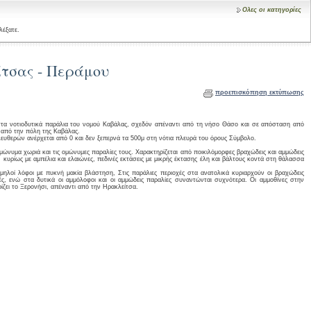
Ολες οι κατηγορίες
λέξατε.
τσας - Περάμου
προεπισκόπηση εκτύπωσης
στα νοτιοδυτικά παράλια του νομού Καβάλας, σχεδόν απέναντι από τη νήσο Θάσο και σε απόσταση από
 από την πόλη της Καβάλας.
θερών ανέρχεται από 0 και δεν ξεπερνά τα 500μ στη νότια πλευρά του όρους Σύμβολο.
μώνυμα χωριά και τις ομώνυμες παραλίες τους. Χαρακτηρίζεται από ποικιλόμορφες βραχώδεις και αμμώδεις
, κυρίως με αμπέλια και ελαιώνες, πεδινές εκτάσεις με μικρής έκτασης έλη και βάλτους κοντά στη θάλασσα
αμηλοί λόφοι με πυκνή μακία βλάστηση, Στις παράλιες περιοχές στα ανατολικά κυριαρχούν οι βραχώδεις
ές, ενώ στα δυτικά οι αμμόλοφοι και οι αμμώδεις παραλίες συναντώνται συχνότερα. Οι αμμοθίνες στην
ίζει το Ξερονήσι, απέναντι από την Ηρακλείτσα.