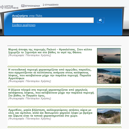
Αναζητήστε
στην Πύλη
Σύνθετη αναζήτηση
Μερική άποψη της περιοχής Παλιού – Ηρακλείτσας. Στον κόλπο
ξεχωρίζει το Ξερονήσι και στο βάθος το νησί της Θάσου.
(Φωτογραφία: Πάντσογλου Χρήστος)
Η νοτιοδυτική περιοχή χαρακτηρίζεται από αμμώδεις παραλίες,
που σχηματίζονται σε κολπίσκους ανάμεσα στους κατάφυτους
λόφους, που κατεβαίνουν μέχρι την παράλια περιοχή. Παραλία
Αμμολόφων.
(Φωτογραφία: Πάντσογλου Χρήστος)
Η βόρεια πλευρά στη περιοχή χαρακτηρίζεται από χαμηλούς
κατάφυτους λόφους, που κατεβαίνουν μέχρι την παράλια περιοχή.
Στο βάθος το Παγγαίο όρος.
(Φωτογραφία: Πάντσογλου Χρήστος)
Αμμοθίνες, μακία βλάστηση, καλλιεργούμενες εκτάσεις κύρια με
ελιές και αμπέλια, αλλά και δασωμένοι χαμηλοί λόφοι με βράχια
και ξέφωτα είναι τα τυπικά χαρακτηριστικά στο χώρο.
(Φωτογραφία: Πάντσογλου Χρήστος)