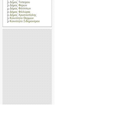
Δήμος Τοπείρου
Δήμος Φερών
Δήμος Φιλίππων
Δήμος Φιλλύρας
Δήμος Χρυσούπολης
Κοινότητα Θερμών
Κοινότητα Σιδηρονέρου