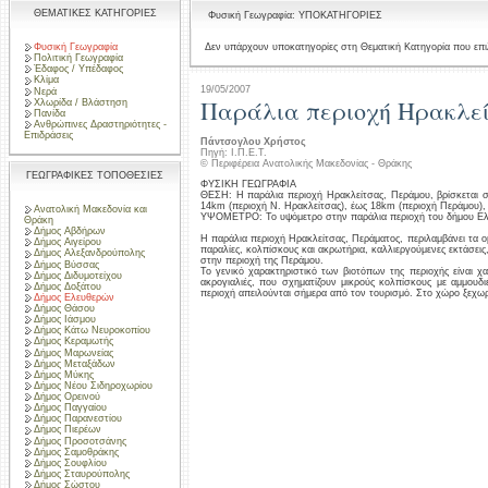
ΘΕΜΑΤΙΚΕΣ ΚΑΤΗΓΟΡΙΕΣ
Φυσική Γεωγραφία: ΥΠΟΚΑΤΗΓΟΡΙΕΣ
Φυσική Γεωγραφία
Δεν υπάρχουν υποκατηγορίες στη Θεματική Κατηγορία που επι
Πολιτική Γεωγραφία
Έδαφος / Υπέδαφος
Κλίμα
19/05/2007
Νερά
Παράλια περιοχή Ηρακλεί
Χλωρίδα / Βλάστηση
Πανίδα
Ανθρώπινες Δραστηριότητες -
Επιδράσεις
Πάντσογλου Χρήστος
Πηγή: Ι.Π.Ε.Τ.
© Περιφέρεια Ανατολικής Μακεδονίας - Θράκης
ΓΕΩΓΡΑΦΙΚΕΣ ΤΟΠΟΘΕΣΙΕΣ
ΦΥΣΙΚΗ ΓΕΩΓΡΑΦΙΑ
ΘΕΣΗ: Η παράλια περιοχή Ηρακλείτσας, Περάμου, βρίσκεται 
14km (περιοχή Ν. Ηρακλείτσας), έως 18km (περιοχή Περάμου),
Ανατολική Μακεδονία και
ΥΨΟΜΕΤΡΟ: Το υψόμετρο στην παράλια περιοχή του δήμου Ελευ
Θράκη
Δήμος Αβδήρων
Η παράλια περιοχή Ηρακλείτσας, Περάματος, περιλαμβάνει τα ο
Δήμος Αιγείρου
παραλίες, κολπίσκους και ακρωτήρια, καλλιεργούμενες εκτάσεις
Δήμος Αλεξανδρούπολης
στην περιοχή της Περάμου.
Δήμος Βύσσας
Το γενικό χαρακτηριστικό των βιοτόπων της περιοχής είναι χ
Δήμος Διδυμοτείχου
ακρογιαλιές, που σχηματίζουν μικρούς κολπίσκους με αμμουδι
Δήμος Δοξάτου
περιοχή απειλούνται σήμερα από τον τουρισμό. Στο χώρο ξεχωρ
Δήμος Ελευθερών
Δήμος Θάσου
Δήμος Ιάσμου
Δήμος Κάτω Νευροκοπίου
Δήμος Κεραμωτής
Δήμος Μαρωνείας
Δήμος Μεταξάδων
Δήμος Μύκης
Δήμος Νέου Σιδηροχωρίου
Δήμος Ορεινού
Δήμος Παγγαίου
Δήμος Παρανεστίου
Δήμος Πιερέων
Δήμος Προσοτσάνης
Δήμος Σαμοθράκης
Δήμος Σουφλίου
Δήμος Σταυρούπολης
Δήμος Σώστου