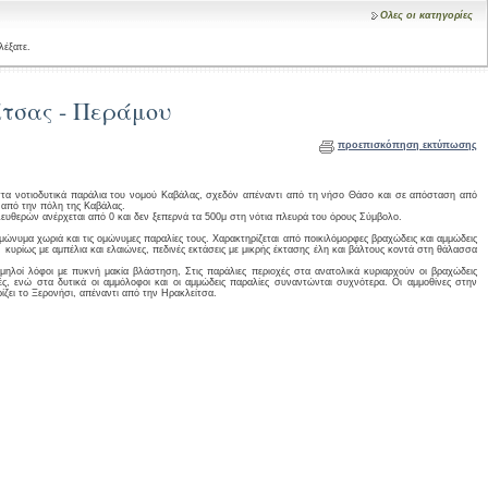
Ολες οι κατηγορίες
λέξατε.
τσας - Περάμου
προεπισκόπηση εκτύπωσης
στα νοτιοδυτικά παράλια του νομού Καβάλας, σχεδόν απέναντι από τη νήσο Θάσο και σε απόσταση από
 από την πόλη της Καβάλας.
θερών ανέρχεται από 0 και δεν ξεπερνά τα 500μ στη νότια πλευρά του όρους Σύμβολο.
μώνυμα χωριά και τις ομώνυμες παραλίες τους. Χαρακτηρίζεται από ποικιλόμορφες βραχώδεις και αμμώδεις
, κυρίως με αμπέλια και ελαιώνες, πεδινές εκτάσεις με μικρής έκτασης έλη και βάλτους κοντά στη θάλασσα
αμηλοί λόφοι με πυκνή μακία βλάστηση, Στις παράλιες περιοχές στα ανατολικά κυριαρχούν οι βραχώδεις
ές, ενώ στα δυτικά οι αμμόλοφοι και οι αμμώδεις παραλίες συναντώνται συχνότερα. Οι αμμοθίνες στην
ίζει το Ξερονήσι, απέναντι από την Ηρακλείτσα.