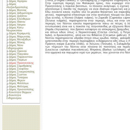
Σπίνος (Fringilla coelebs), ο Τρυποφράχτης (Troglodytes troglodytes) 
Δήμος Αιγείρου
Στην ευρύτερη περιοχή του Φαλακρού όρους, που κυριαρχεί στα 
Δήμος
Προσοτσάνης η ποικιλία βιοτόπων, το πλούσιο ανάγλυφο, η σχετική 
Αλεξανδρούπολης
αποτέλεσμα η πανίδα της περιοχής να είναι ιδιαίτερα σημαντική και 
Δήμος Βύσσας
Εδώ συναντά κανείς σχεδόν όλα τα μεγάλα θηλαστικά και σαρκοβόρ
Δήμος Διδυμοτείχου
arctos), παρατηρείται σπανιότερα και στην ανατολική πλευρά του βο
Δήμος Δοξάτου
(Sus scrofa), η Αλεπού (Vulpes vulpes), το Ζαρκάδι (Capreolus capre
Δήμος Ελευθερών
(Sciurus vulgaris), παρατηρούνται στην περιοχή, όπως και στην υ
Δήμος Θάσου
περιοχές του Νέστου εύκολα παρατηρούνται πάνω σε πέτρες ή λάσπ
Δήμος Ιάσμου
εντυπωσιακή είναι και η ποικιλία της πτηνοπανίδας με εξέχουσα θ
Δήμος Κάτω
(Aquila chrysaetos), που βρίσκει καταφύγιο σε απόκρημνες βραχώδεις
Νευροκοπίου
και άλλων ειδών όπως: ο Νεροκότσυφας (Cinclus cinclus), η Πετρο
Δήμος Κεραμωτής
bubo), οι δρυοκολάπτες, αλλά και του Φιδαετού (Circaetus gallicus). 
Δήμος Μαρωνείας
Νέστου παρατηρούνται υδρόβια πτηνά όπως ερωδιοί, πάπιες, φαλαρίδε
Δήμος Μεταξάδων
ερπετοπανίδα στην περιοχή περιλαμβάνει ενδιαφέροντα είδη όπως ο Λα
Δήμος Μύκης
Πράσινη σαύρα (Lacerta viridis), οι Χελώνες (Testudo), η Σαλαμάνδ
Δήμος Νέου
των «λιμνών» του Νέστου είναι πλούσια σε ποσότητες και περιλαμ
Σιδηροχωρίου
(Leuciscus cephalus macedonicus), Μπριάνες (Barbus cyclolepis), α
Δήμος Ορεινού
στα ορμητικά και παγωμένα νερά των ρεμάτων, που χύνονται στο Νέσ
Δήμος Παγγαίου
Δήμος Παρανεστίου
Δήμος Πιερέων
Δήμος Προσοτσάνης
Δήμος Σαμοθράκης
Δήμος Σουφλίου
Δήμος Σταυρούπολης
Δήμος Σώστου
Δήμος Τοπείρου
Δήμος Φερών
Δήμος Φιλίππων
Δήμος Φιλλύρας
Δήμος Χρυσούπολης
Κοινότητα Θερμών
Κοινότητα
Σιδηρονέρου