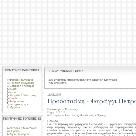
ΘΕΜΑΤΙΚΕΣ ΚΑΤΗΓΟΡΙΕΣ
Πανίδα: ΥΠΟΚΑΤΗΓΟΡΙΕΣ
Φυσική Γεωγραφία
Δεν υπάρχουν υποκατηγορίες στη Θεματική Κατηγορία
που επιλέξατε.
Πολιτική Γεωγραφία
Έδαφος / Υπέδαφος
Κλίμα
Νερά
18/01/2007
Χλωρίδα / Βλάστηση
Προσοτσάνη - Φαράγγι Πετρο
Πανίδα
Ανθρώπινες
Δραστηριότητες -
Επιδράσεις
Πάντσογλου Χρήστος
Πηγή: Ι.Π.Ε.Τ.
© Περιφέρεια Ανατολικής Μακεδονίας - Θράκης
ΓΕΩΓΡΑΦΙΚΕΣ ΤΟΠΟΘΕΣΙΕΣ
ΠΑΝΙΔΑ
Για την περιοχή του φαραγγιού Πετρούσας - Πύργων δεν αναφέροντ
στην περιοχή παρουσιάζει σχετικό ενδιαφέρον και παρατηρούνται ε
Ανατολική Μακεδονία
(Turdus merula), οι φάσσες και τα αγριοπερίστερα (Columba), ο
και Θράκη
μικρόπουλα όπως, τα Αηδόνια (Luscinia megarhynchos), ο Κοκκινολαίμης
Δήμος Αβδήρων