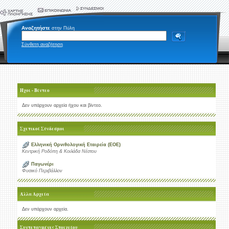
Αναζητήστε
στην Πύλη
Σύνθετη αναζήτηση
Ήχοι - Βίντεο
Δεν υπάρχουν αρχεία ήχου και βίντεο.
Σχετικοί Σύνδεσμοι
Ελληνική Ορνιθολογική Εταιρεία (ΕΟΕ)
Κεντρική Ροδόπη & Κοιλάδα Νέστου
Παγωνέρι
Φυσικό Περιβάλλον
Άλλα Αρχεία
Δεν υπάρχουν αρχεία.
Συντεταγμένες Στοιχείου