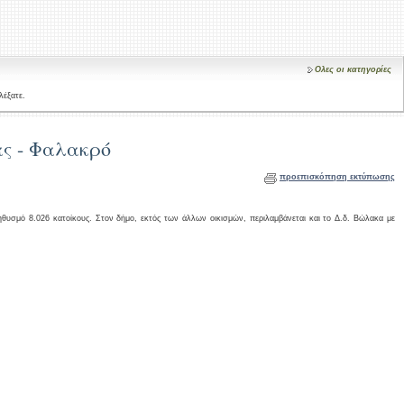
Ολες οι κατηγορίες
λέξατε.
ς - Φαλακρό
προεπισκόπηση εκτύπωσης
μό 8.026 κατοίκους. Στον δήμο, εκτός των άλλων οικισμών, περιλαμβάνεται και το Δ.δ. Βώλακα με