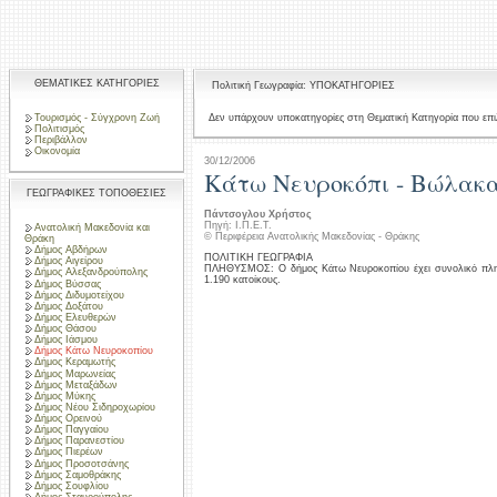
ΘΕΜΑΤΙΚΕΣ ΚΑΤΗΓΟΡΙΕΣ
Πολιτική Γεωγραφία: ΥΠΟΚΑΤΗΓΟΡΙΕΣ
Τουρισμός - Σύγχρονη Ζωή
Δεν υπάρχουν υποκατηγορίες στη Θεματική Κατηγορία που επι
Πολιτισμός
Περιβάλλον
Οικονομία
30/12/2006
Κάτω Νευροκόπι - Βώλακα
ΓΕΩΓΡΑΦΙΚΕΣ ΤΟΠΟΘΕΣΙΕΣ
Πάντσογλου Χρήστος
Πηγή: Ι.Π.Ε.Τ.
Ανατολική Μακεδονία και
© Περιφέρεια Ανατολικής Μακεδονίας - Θράκης
Θράκη
Δήμος Αβδήρων
ΠΟΛΙΤΙΚΗ ΓΕΩΓΡΑΦΙΑ
Δήμος Αιγείρου
ΠΛΗΘΥΣΜΟΣ: Ο δήμος Κάτω Νευροκοπίου έχει συνολικό πληθυσ
Δήμος Αλεξανδρούπολης
1.190 κατοίκους.
Δήμος Βύσσας
Δήμος Διδυμοτείχου
Δήμος Δοξάτου
Δήμος Ελευθερών
Δήμος Θάσου
Δήμος Ιάσμου
Δήμος Κάτω Νευροκοπίου
Δήμος Κεραμωτής
Δήμος Μαρωνείας
Δήμος Μεταξάδων
Δήμος Μύκης
Δήμος Νέου Σιδηροχωρίου
Δήμος Ορεινού
Δήμος Παγγαίου
Δήμος Παρανεστίου
Δήμος Πιερέων
Δήμος Προσοτσάνης
Δήμος Σαμοθράκης
Δήμος Σουφλίου
Δήμος Σταυρούπολης