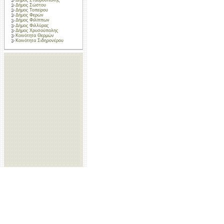
Δήμος Σώστου
Δήμος Τοπείρου
Δήμος Φερών
Δήμος Φιλίππων
Δήμος Φιλλύρας
Δήμος Χρυσούπολης
Κοινότητα Θερμών
Κοινότητα Σιδηρονέρου