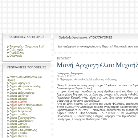
ΘΕΜΑΤΙΚΕΣ ΚΑΤΗΓΟΡΙΕΣ
Ορθόδοξα Χριστιανικά: ΥΠΟΚΑΤΗΓΟΡΙΕΣ
Τουρισμός - Σύγχρονη Ζωή
Δεν υπάρχουν υποκατηγορίες στη Θεματική Κατηγορία που επι
Πολιτισμός
Περιβάλλον
Οικονομία
18/06/2007
Μονή Αρχαγγέλου Μιχαή
ΓΕΩΓΡΑΦΙΚΕΣ ΤΟΠΟΘΕΣΙΕΣ
Γεώργιος Τσιγάρας
Πηγή: Ι.Π.Ε.Τ.
Ανατολική Μακεδονία και
© Περιφέρεια Ανατολικής Μακεδονίας – Θράκης
Θράκη
Δήμος Αβδήρων
Θέση: Η γυναικεία αυτή μονή απέχει 37 χιλιόμετρα από τον Λιμέ
Δήμος Αλεξανδρούπολης
Διακαινισίμου (Τιμίου Ήλου).
Δήμος Βιστωνίδος
Ιστορία: Κατά την παράδοση η μονή ιδρύθηκε από τον Θασίτη 
Δήμος Διδυμοτείχου
Αρχαγγέλου Μιχαήλ, ως μετόχιο της αγιορειτικής μονής Φιλοθέ
Δήμος Δοξάτου
Γερασίμου Κεφαλληνίας, είναι νεότερα. Στη μονή φυλάσσετα
Δήμος Δράμας
σύμφωνα με σχετικό χρυσόβουλο.
Δήμος Θάσου
Από το 1974 η μονή, ώς μετόχιο της μονής Φιλοθέου, ακολουθε
Δήμος Κάτω Νευροκοπίου
Στους χώρους της λειτουργεί έκθεση αγιογραφίας και κεντητικής
Δήμος Κομοτηνής
Βιβλιογραφία: V. KRAVARI, Nouveaux documents du Monastère
Δήμος Μαρωνείας
Καβάλα 1995• Σ. ΠΑΣΧΑΛΙΔΗΣ – Δ. ΣΤΡΑΤΗΣ, Τα μοναστήρι
Δήμος Ξάνθης
Πολιτιστικός – Τουριστικός Οδηγός, (Δρόμοι του Ορθόδοξου
Δήμος Προσοτσάνης
Βουλγαρία, Υπουργείο Πολιτισμού 1999.
Δήμος Σαμοθράκης
Δήμος Σαπών
Δήμος Σουφλίου
Δήμος Σταυρούπολης
Δήμος Σώστου
Δήμος Φερών