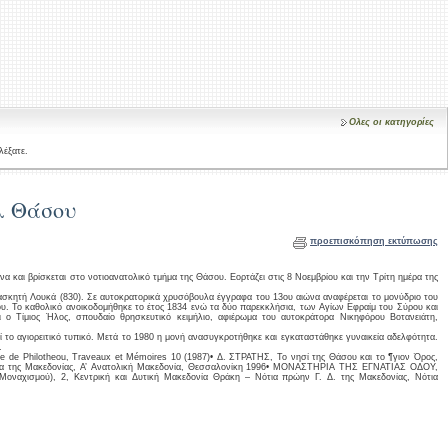
Ολες οι κατηγορίες
λέξατε.
λ Θάσου
προεπισκόπηση εκτύπωσης
να και βρίσκεται στο νοτιοανατολικό τμήμα της Θάσου. Εορτάζει στις 8 Νοεμβρίου και την Τρίτη ημέρα της
ασκητή Λουκά (830). Σε αυτοκρατορικά χρυσόβουλα έγγραφα του 13ου αιώνα αναφέρεται το μονύδριο του
ου. Το καθολικό ανοικοδομήθηκε το έτος 1834 ενώ τα δύο παρεκκλήσια, των Αγίων Εφραίμ του Σύρου και
ι ο Τίμιος Ήλος, σπουδαίο θρησκευτικό κειμήλιο, αφιέρωμα του αυτοκράτορα Νικηφόρου Βοτανειάτη,
ί το αγιορειτικό τυπικό. Μετά το 1980 η μονή ανασυγκροτήθηκε και εγκαταστάθηκε γυναικεία αδελφότητα.
.
 de Philotheou, Traveaux et Mémoires 10 (1987)• Δ. ΣΤΡΑΤΗΣ, Το νησί της Θάσου και το ¶γιον Όρος,
α της Μακεδονίας, Α’ Ανατολική Μακεδονία, Θεσσαλονίκη 1996• ΜΟΝΑΣΤΗΡΙΑ ΤΗΣ ΕΓΝΑΤΙΑΣ ΟΔΟΥ,
 Μοναχισμού), 2, Κεντρική και Δυτική Μακεδονία Θράκη – Νότια πρώην Γ. Δ. της Μακεδονίας, Νότια