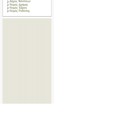
Δήμος Φιλίππων
Νομός Δράμας
Νομός Έβρου
Νομός Ροδόπης