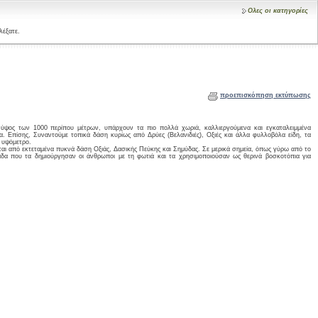
Ολες οι κατηγορίες
λέξατε.
προεπισκόπηση εκτύπωσης
το ύψος των 1000 περίπου μέτρων, υπάρχουν τα πιο πολλά χωριά, καλλιεργούμενα και εγκαταλειμμένα
. Επίσης, Συναντούμε τοπικά δάση κυρίως από Δρύες (Βελανιδιές), Οξιές και άλλα φυλλοβόλα είδη, τα
 υψόμετρο.
αι από εκτεταμένα πυκνά δάση Οξιάς, Δασικής Πεύκης και Σημύδας. Σε μερικά σημεία, όπως γύρω από το
αδα που τα δημιούργησαν οι άνθρωποι με τη φωτιά και τα χρησιμοποιούσαν ως θερινά βοσκοτόπια για