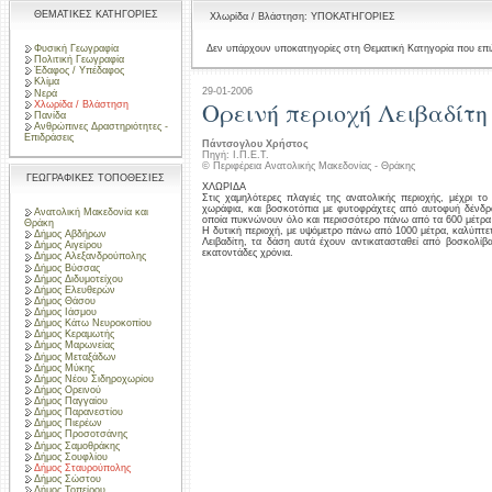
ΘΕΜΑΤΙΚΕΣ ΚΑΤΗΓΟΡΙΕΣ
Χλωρίδα / Βλάστηση: ΥΠΟΚΑΤΗΓΟΡΙΕΣ
Φυσική Γεωγραφία
Δεν υπάρχουν υποκατηγορίες στη Θεματική Κατηγορία που επι
Πολιτική Γεωγραφία
Έδαφος / Υπέδαφος
Κλίμα
29-01-2006
Νερά
Ορεινή περιοχή Λειβαδίτη
Χλωρίδα / Βλάστηση
Πανίδα
Ανθρώπινες Δραστηριότητες -
Επιδράσεις
Πάντσογλου Χρήστος
Πηγή: Ι.Π.Ε.Τ.
© Περιφέρεια Ανατολικής Μακεδονίας - Θράκης
ΓΕΩΓΡΑΦΙΚΕΣ ΤΟΠΟΘΕΣΙΕΣ
ΧΛΩΡΙΔΑ
Στις χαμηλότερες πλαγιές της ανατολικής περιοχής, μέχρι 
χωράφια, και βοσκοτόπια με φυτοφράχτες από αυτοφυή δένδρα
Ανατολική Μακεδονία και
οποία πυκνώνουν όλο και περισσότερο πάνω από τα 600 μέτρα
Θράκη
Η δυτική περιοχή, με υψόμετρο πάνω από 1000 μέτρα, καλύπτετ
Δήμος Αβδήρων
Λειβαδίτη, τα δάση αυτά έχουν αντικατασταθεί από βοσκολίβ
Δήμος Αιγείρου
εκατοντάδες χρόνια.
Δήμος Αλεξανδρούπολης
Δήμος Βύσσας
Δήμος Διδυμοτείχου
Δήμος Ελευθερών
Δήμος Θάσου
Δήμος Ιάσμου
Δήμος Κάτω Νευροκοπίου
Δήμος Κεραμωτής
Δήμος Μαρωνείας
Δήμος Μεταξάδων
Δήμος Μύκης
Δήμος Νέου Σιδηροχωρίου
Δήμος Ορεινού
Δήμος Παγγαίου
Δήμος Παρανεστίου
Δήμος Πιερέων
Δήμος Προσοτσάνης
Δήμος Σαμοθράκης
Δήμος Σουφλίου
Δήμος Σταυρούπολης
Δήμος Σώστου
Δήμος Τοπείρου