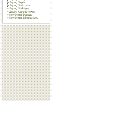
Δήμος Φερών
Δήμος Φιλίππων
Δήμος Φιλλύρας
Δήμος Χρυσούπολης
Κοινότητα Θερμών
Κοινότητα Σιδηρονέρου