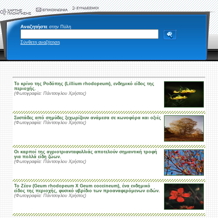
Αναζητήστε
στην Πύλη
Σύνθετη αναζήτηση
Το κρίνο της Ροδόπης (Lillium rhodopeum), ενδημικό είδος της
περιοχής.
(Φωτογραφία: Πάντσογλου Χρήστος)
Συστάδες από σημύδες ξεχωρίζουν ανάμεσα σε κωνοφόρα και οξιές
(Φωτογραφία: Πάντσογλου Χρήστος)
Οι καρποί της αγριοτριανταφυλλιάς αποτελούν σημαντική τροφή
για πολλά είδη ζώων.
(Φωτογραφία: Πάντσογλου Χρήστος)
Το Ζέον (Geum rhodopeum Χ Geum coccineum), ένα ενδημικό
είδος της περιοχής, φυσικό υβρίδιο των προαναφερόμενων ειδών.
(Φωτογραφία: Πάντσογλου Χρήστος)