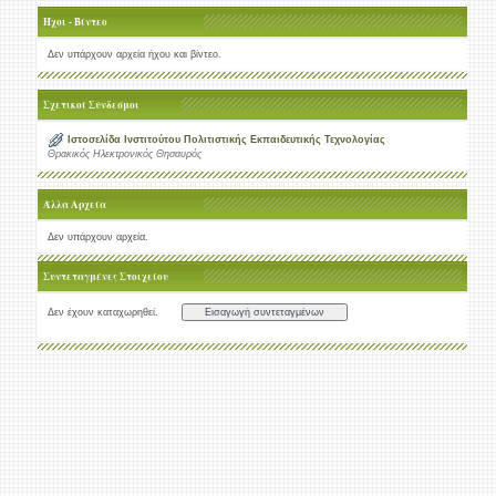
Ήχοι - Βίντεο
Δεν υπάρχουν αρχεία ήχου και βίντεο.
Σχετικοί Σύνδεσμοι
Ιστοσελίδα Ινστιτούτου Πολιτιστικής Εκπαιδευτικής Τεχνολογίας
Θρακικός Ηλεκτρονικός Θησαυρός
Άλλα Αρχεία
Δεν υπάρχουν αρχεία.
Συντεταγμένες Στοιχείου
Δεν έχουν καταχωρηθεί.