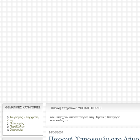
ΘΕΜΑΤΙΚΕΣ ΚΑΤΗΓΟΡΙΕΣ
Παροχή Υπηρεσιών: ΥΠΟΚΑΤΗΓΟΡΙΕΣ
Τουρισμός - Σύγχρονη
Δεν υπάρχουν υποκατηγορίες στη Θεματική Κατηγορία
που επιλέξατε.
Ζωή
Πολιτισμός
Περιβάλλον
Οικονομία
14/06/2007
Παροχή Υπηρεσιών στο Δήμο