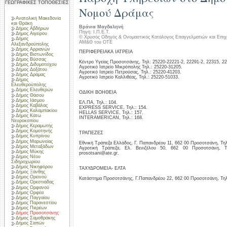
ΓΕΩΓΡΑΦΙΚΕΣ ΤΟΠΟΘΕΣΙΕΣ
Νομού Δράμας
Ανατολική Μακεδονία
και Θράκη
Βράνια Μαγδαληνή
Δήμος Αβδήρων
Πηγή: Ι.Π.Ε.Τ.
Δήμος Αιγείρου
© Χρυσός Οδηγός & Ονομαστικός Κατάλογος Επαγγελματιών και Επιχ
Δήμος
ΑΜ&Θ του ΟΤΕ
Αλεξανδρούπολης
Δήμος Αρριανών
ΠΕΡΙΦΕΡΕΙΑΚΑ ΙΑΤΡΕΙΑ
Δήμος Βιστωνίδος
Δήμος Βύσσας
Κέντρο Υγείας Προσοτσάνης, Τηλ: 25220-22221-2, 22291-2, 22315, 2
Δήμος Διδυμοτείχου
Αγροτικό Ιατρείο Μικρόπολης Τηλ.: 25220-31205.
Δήμος Δοξάτου
Αγροτικό Ιατρείο Πετρούσας, Τηλ.: 25220-41203.
Δήμος Δράμας
Αγροτικό Ιατρείο Καλλιθέας, Τηλ.: 25220-51033.
Δήμος
Ελευθερούπολης
Δήμος Ελευθερών
ΟΔΙΚΗ ΒΟΗΘΕΙΑ
Δήμος Θάσου
Δήμος Ιάσμου
ΕΛ.ΠΑ, Τηλ.: 104.
Δήμος Καβάλας
EXPRESS SERVICE, Τηλ.: 154.
Δήμος Καλαμπακίου
HELLAS SERVICE, Τηλ.: 157.
Δήμος Κάτω
INTERAMERICAN, Τηλ.: 168.
Νευροκοπίου
Δήμος Κεραμωτής
Δήμος Κομοτηνής
ΤΡΑΠΕΖΕΣ
Δήμος Κυπρίνου
Δήμος Μαρωνείας
Εθνική Τράπεζα Ελλάδος, Γ. Παπανδρέου 11, 662 00 Προσοτσάνη, Τηλ
Δήμος Μεταξάδων
Αγροτική Τράπεζα, Eλ. Βενιζέλου 50, 662 00 Προσοτσάνη, Τη
Δήμος Μύκης
prosotsani@ate.gr.
Δήμος Νέου
Σιδηροχωρίου
Δήμος Νικηφόρου
ΤΑΧΥΔΡΟΜΕΙΑ- ΕΛΤΑ
Δήμος Ξάνθης
Δήμος Ορεινού
Κατάστημα Προσοτσάνης, Γ.Παπανδρέου 22, 662 00 Προσοτσάνη, Τηλ.
Δήμος Ορεστιάδας
Δήμος Ορφανού
Δήμος Ορφέα
Δήμος Παγγαίου
Δήμος Παρανεστίου
Δήμος Πιερέων
Δήμος Προσοτσάνης
Δήμος Σαμοθράκης
Δήμος Σαπών