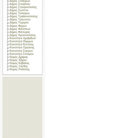
Δήμος Σιταγρών
Δήμος Σουφλίου
Δήμος Σταυρούπολης
Δήμος Σώστου
Δήμος Τοπείρου
Δήμος Τραϊανούπολης
Δήμος Τριγώνου
Δήμος Τυχερού
Δήμος Φερών
Δήμος Φιλίππων
Δήμος Φιλλύρας
Δήμος Χρυσούπολης
Κοινότητα Αμαξάδων
Κοινότητα Θερμών
Κοινότητα Κοτύλης
Κοινότητα Οργάνης
Κοινότητα Σατρών
Κοινότητα Σελέρου
Νομός Δράμας
Νομός Έβρου
Νομός Καβάλας
Νομός Ξάνθης
Νομός Ροδόπης