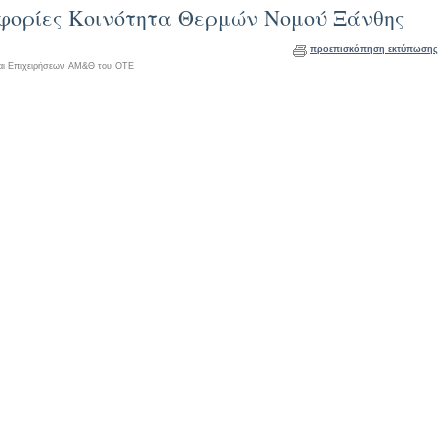
οφορίες Κοινότητα Θερμών Νομού Ξάνθης
προεπισκόπηση εκτύπωσης
αι Επιχειρήσεων ΑΜ&Θ του ΟΤΕ