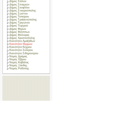
Δήμος Σαπών
Δήμος Σιταγρών
Δήμος Σουφλίου
Δήμος Σταυρούπολης
Δήμος Σώστου
Δήμος Τοπείρου
Δήμος Τραϊανούπολης
Δήμος Τριγώνου
Δήμος Τυχερού
Δήμος Φερών
Δήμος Φιλίππων
Δήμος Φιλλύρας
Δήμος Χρυσούπολης
Κοινότητα Αμαξάδων
Κοινότητα Θερμών
Κοινότητα Κέχρου
Κοινότητα Σελέρου
Κοινότητα Σιδηρονέρου
Νομός Δράμας
Νομός Έβρου
Νομός Καβάλας
Νομός Ξάνθης
Νομός Ροδόπης