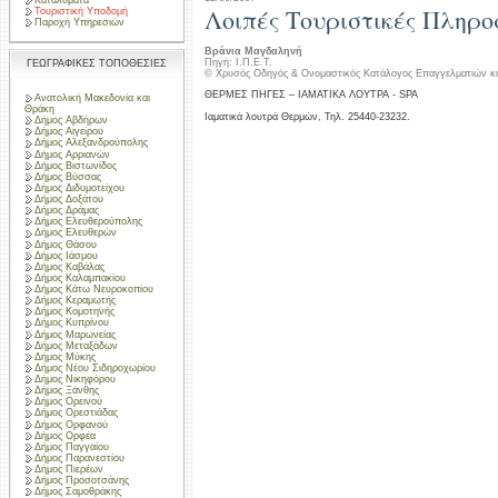
Λοιπές Τουριστικές Πληρ
Τουριστική Υποδομή
Παροχή Υπηρεσιών
Βράνια Μαγδαληνή
Πηγή: Ι.Π.Ε.Τ.
ΓΕΩΓΡΑΦΙΚΕΣ ΤΟΠΟΘΕΣΙΕΣ
© Χρυσός Οδηγός & Ονομαστικός Κατάλογος Επαγγελματιών κ
ΘΕΡΜΕΣ ΠΗΓΕΣ – ΙΑΜΑΤΙΚΑ ΛΟΥΤΡΑ - SPA
Ανατολική Μακεδονία και
Θράκη
Ιαματικά λουτρά Θερμών, Τηλ. 25440-23232.
Δήμος Αβδήρων
Δήμος Αιγείρου
Δήμος Αλεξανδρούπολης
Δήμος Αρριανών
Δήμος Βιστωνίδος
Δήμος Βύσσας
Δήμος Διδυμοτείχου
Δήμος Δοξάτου
Δήμος Δράμας
Δήμος Ελευθερούπολης
Δήμος Ελευθερών
Δήμος Θάσου
Δήμος Ιάσμου
Δήμος Καβάλας
Δήμος Καλαμπακίου
Δήμος Κάτω Νευροκοπίου
Δήμος Κεραμωτής
Δήμος Κομοτηνής
Δήμος Κυπρίνου
Δήμος Μαρωνείας
Δήμος Μεταξάδων
Δήμος Μύκης
Δήμος Νέου Σιδηροχωρίου
Δήμος Νικηφόρου
Δήμος Ξάνθης
Δήμος Ορεινού
Δήμος Ορεστιάδας
Δήμος Ορφανού
Δήμος Ορφέα
Δήμος Παγγαίου
Δήμος Παρανεστίου
Δήμος Πιερέων
Δήμος Προσοτσάνης
Δήμος Σαμοθράκης