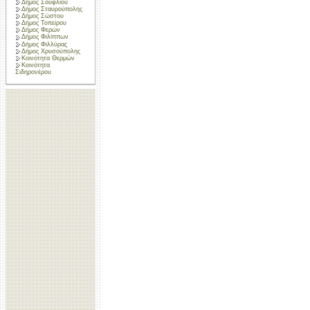
Δήμος Σουφλίου
Δήμος Σταυρούπολης
Δήμος Σώστου
Δήμος Τοπείρου
Δήμος Φερών
Δήμος Φιλίππων
Δήμος Φιλλύρας
Δήμος Χρυσούπολης
Κοινότητα Θερμών
Κοινότητα
Σιδηρονέρου