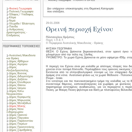
Φυσική Γεωγραφία: ΥΠΟΚΑΤΗΓΟΡΙΕΣ
Φυσική Γεωγραφία
Δεν υπάρχουν υποκατηγορίες στη Θεματική Κατηγορία
που επιλέξατε.
Πολιτική Γεωγραφία
Έδαφος / Υπέδαφος
Κλίμα
Νερά
29-01-2006
Χλωρίδα / Βλάστηση
Ορεινή περιοχή Εχίνου
Πανίδα
Ανθρώπινες
Δραστηριότητες -
Επιδράσεις
Πάντσογλου Χρήστος
Πηγή: Ι.Π.Ε.Τ.
© Περιφέρεια Ανατολικής Μακεδονίας - Θράκης
ΓΕΩΓΡΑΦΙΚΕΣ ΤΟΠΟΘΕΣΙΕΣ
ΦΥΣΙΚΗ ΓΕΩΓΡΑΦΙΑ
ΘΕΣΗ: Ο Εχίνος βρίσκεται βορειοανατολικά, στον ορεινό όγκο
χιλιομέτρων από την πόλη της Ξάνθης.
Ανατολική Μακεδονία
ΥΨΟΜΕΤΡΟ: Το χωριό Εχίνος βρίσκεται σε μέσο υψόμετρο 450μ. στην
και Θράκη
Δήμος Αβδήρων
Δήμος Αιγείρου
Η περιοχή του Εχίνου είναι μια κοιλάδα με απότομες πλαγιές που δι
Δήμος
χύνεται στον ποταμό Κόσυνθο. Περιλαμβάνει τους ορεινούς οικισμού
Αλεξανδρούπολης
Εκτείνεται από τα ελληνοβουλγαρικά σύνορα ως τον επαρχιακό δ
Δήμος Βύσσας
Δράμας στα νότια. Ανατολικά φτάνει ως τα χωριά Μέδουσα - Πολύσκιο
Δήμος Διδυμοτείχου
Ρεύμα - Ισαία.
Δήμος Δοξάτου
Στο νοτιότερο και πιο πυκνοκατοικημένο τμήμα της κοιλάδας ως τα 8
Δήμος Ελευθερών
συναντούμε θάμνους, καπνοκαλλιέργειες και χωράφια, με φυσικούς
Δήμος Θάσου
παρατηρούμε εκτεταμένες αναδασώσεις, για να περιοριστεί η περ
Δήμος Ιάσμου
Πεύκη, με Μαύρη Πεύκη ψηλότερα και δάση με πλατύφυλλες Βελανιδιέ
Δήμος Κάτω
Νευροκοπίου
Δήμος Κεραμωτής
Δήμος Μαρωνείας
Δήμος Μεταξάδων
Δήμος Μύκης
Δήμος Νέου
Σιδηροχωρίου
Δήμος Ορεινού
Δήμος Παγγαίου
Δήμος Παρανεστίου
Δήμος Πιερέων
Δήμος Προσοτσάνης
Δήμος Σαμοθράκης