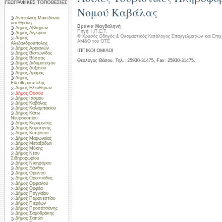
ΓΕΩΓΡΑΦΙΚΕΣ ΤΟΠΟΘΕΣΙΕΣ
Νομού Καβάλας
Ανατολική Μακεδονία
και Θράκη
Βράνια Μαγδαληνή
Δήμος Αβδήρων
Πηγή: Ι.Π.Ε.Τ.
Δήμος Αιγείρου
© Χρυσός Οδηγός & Ονομαστικός Κατάλογος Επαγγελματιών και Επιχ
Δήμος
ΑΜ&Θ του ΟΤΕ
Αλεξανδρούπολης
Δήμος Αρριανών
ΙΠΠΙΚΟΙ ΟΜΙΛΟΙ
Δήμος Βιστωνίδος
Δήμος Βύσσας
Θεολόγος Θάσου, Τηλ.: 25930-31475, Fax: 25930-31475.
Δήμος Διδυμοτείχου
Δήμος Δοξάτου
Δήμος Δράμας
Δήμος
Ελευθερούπολης
Δήμος Ελευθερών
Δήμος Θάσου
Δήμος Ιάσμου
Δήμος Καβάλας
Δήμος Καλαμπακίου
Δήμος Κάτω
Νευροκοπίου
Δήμος Κεραμωτής
Δήμος Κομοτηνής
Δήμος Κυπρίνου
Δήμος Μαρωνείας
Δήμος Μεταξάδων
Δήμος Μύκης
Δήμος Νέου
Σιδηροχωρίου
Δήμος Νικηφόρου
Δήμος Ξάνθης
Δήμος Ορεινού
Δήμος Ορεστιάδας
Δήμος Ορφανού
Δήμος Ορφέα
Δήμος Παγγαίου
Δήμος Παρανεστίου
Δήμος Πιερέων
Δήμος Προσοτσάνης
Δήμος Σαμοθράκης
Δήμος Σαπών