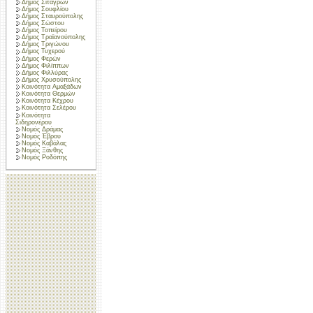
Δήμος Σιταγρών
Δήμος Σουφλίου
Δήμος Σταυρούπολης
Δήμος Σώστου
Δήμος Τοπείρου
Δήμος Τραϊανούπολης
Δήμος Τριγώνου
Δήμος Τυχερού
Δήμος Φερών
Δήμος Φιλίππων
Δήμος Φιλλύρας
Δήμος Χρυσούπολης
Κοινότητα Αμαξάδων
Κοινότητα Θερμών
Κοινότητα Κέχρου
Κοινότητα Σελέρου
Κοινότητα
Σιδηρονέρου
Νομός Δράμας
Νομός Έβρου
Νομός Καβάλας
Νομός Ξάνθης
Νομός Ροδόπης