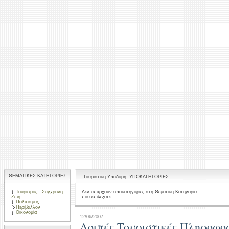
ΘΕΜΑΤΙΚΕΣ ΚΑΤΗΓΟΡΙΕΣ
Τουριστική Υποδομή: ΥΠΟΚΑΤΗΓΟΡΙΕΣ
Τουρισμός - Σύγχρονη
Δεν υπάρχουν υποκατηγορίες στη Θεματική Κατηγορία
που επιλέξατε.
Ζωή
Πολιτισμός
Περιβάλλον
Οικονομία
12/06/2007
Λοιπές Τουριστικές Πληροφο