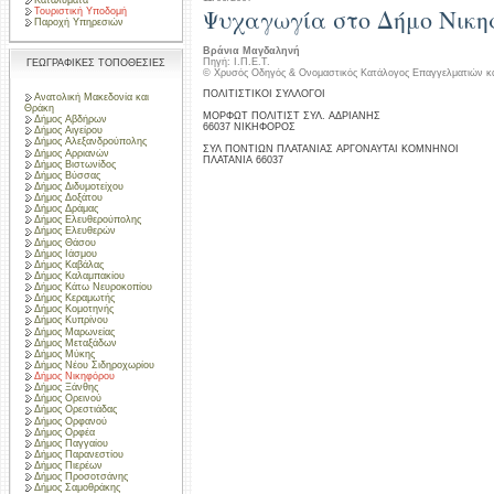
Ψυχαγωγία στο Δήμο Νικ
Τουριστική Υποδομή
Παροχή Υπηρεσιών
Βράνια Μαγδαληνή
Πηγή: Ι.Π.Ε.Τ.
ΓΕΩΓΡΑΦΙΚΕΣ ΤΟΠΟΘΕΣΙΕΣ
© Χρυσός Οδηγός & Ονομαστικός Κατάλογος Επαγγελματιών κ
ΠΟΛΙΤΙΣΤΙΚΟΙ ΣΥΛΛΟΓΟΙ
Ανατολική Μακεδονία και
Θράκη
ΜΟΡΦΩΤ ΠΟΛΙΤΙΣΤ ΣΥΛ. ΑΔΡΙΑΝΗΣ
Δήμος Αβδήρων
66037 ΝΙΚΗΦΟΡΟΣ
Δήμος Αιγείρου
Δήμος Αλεξανδρούπολης
ΣΥΛ ΠΟΝΤΙΩΝ ΠΛΑΤΑΝΙΑΣ ΑΡΓΟΝΑΥΤΑΙ ΚΟΜΝΗΝΟΙ
Δήμος Αρριανών
ΠΛΑΤΑΝΙΑ 66037
Δήμος Βιστωνίδος
Δήμος Βύσσας
Δήμος Διδυμοτείχου
Δήμος Δοξάτου
Δήμος Δράμας
Δήμος Ελευθερούπολης
Δήμος Ελευθερών
Δήμος Θάσου
Δήμος Ιάσμου
Δήμος Καβάλας
Δήμος Καλαμπακίου
Δήμος Κάτω Νευροκοπίου
Δήμος Κεραμωτής
Δήμος Κομοτηνής
Δήμος Κυπρίνου
Δήμος Μαρωνείας
Δήμος Μεταξάδων
Δήμος Μύκης
Δήμος Νέου Σιδηροχωρίου
Δήμος Νικηφόρου
Δήμος Ξάνθης
Δήμος Ορεινού
Δήμος Ορεστιάδας
Δήμος Ορφανού
Δήμος Ορφέα
Δήμος Παγγαίου
Δήμος Παρανεστίου
Δήμος Πιερέων
Δήμος Προσοτσάνης
Δήμος Σαμοθράκης