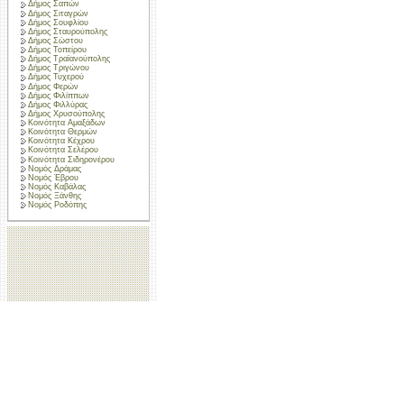
Δήμος Σαπών
Δήμος Σιταγρών
Δήμος Σουφλίου
Δήμος Σταυρούπολης
Δήμος Σώστου
Δήμος Τοπείρου
Δήμος Τραϊανούπολης
Δήμος Τριγώνου
Δήμος Τυχερού
Δήμος Φερών
Δήμος Φιλίππων
Δήμος Φιλλύρας
Δήμος Χρυσούπολης
Κοινότητα Αμαξάδων
Κοινότητα Θερμών
Κοινότητα Κέχρου
Κοινότητα Σελέρου
Κοινότητα Σιδηρονέρου
Νομός Δράμας
Νομός Έβρου
Νομός Καβάλας
Νομός Ξάνθης
Νομός Ροδόπης