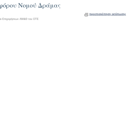
ηφόρου Νομού Δράμας
προεπισκόπηση εκτύπωσης
αι Επιχειρήσεων ΑΜ&Θ του ΟΤΕ